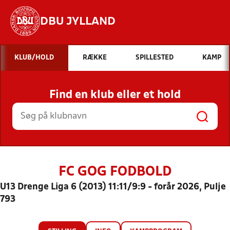
DBU JYLLAND
Hvad vil du søge efter?
KLUB/HOLD
RÆKKE
SPILLESTED
KAMP
INDHOLD OG NYHEDER
Find en klub eller et hold
STILLINGER, RESULTATER, KLUBBER OG
HOLD
FC GOG FODBOLD
U13 Drenge Liga 6 (2013) 11:11/9:9 - forår 2026, Pulje
793