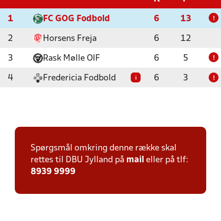
1
FC GOG Fodbold
6
13
!
2
Horsens Freja
6
12
3
Rask Mølle OIF
6
5
!
4
Fredericia Fodbold
6
3
i
!
Spørgsmål omkring denne række skal
rettes til DBU Jylland på
mail
eller på tlf:
8939 9999