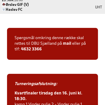
25. JUN.
18:00
Ørslev GIF (V)
UHT
Haslev FC
Spørgsmål omkring denne række skal
rettes til DBU Sjælland på
mail
eller på
tlf:
4632 3366
Turneringsafslutning:
Kvartfinaler tirsdag den 16. juni kl.
18:30.
kamp 1 Vinder pulje 2 - Vinder pulje 1