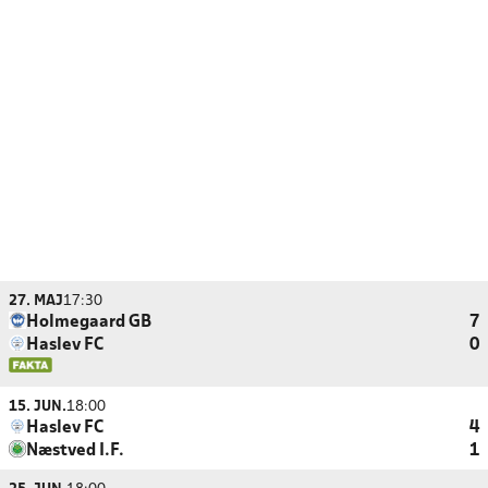
27. MAJ
17:30
Holmegaard GB
7
Haslev FC
0
15. JUN.
18:00
Haslev FC
4
Næstved I.F.
1