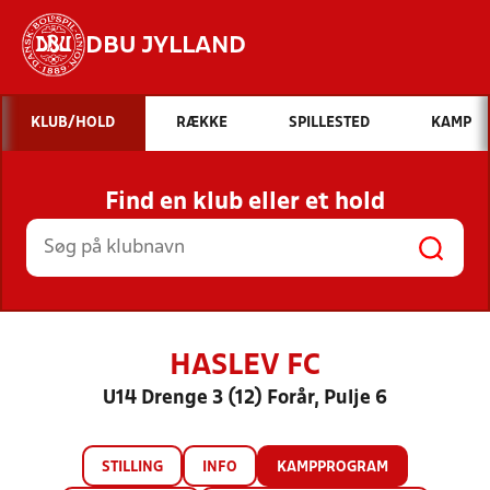
DBU JYLLAND
Hvad vil du søge efter?
KLUB/HOLD
RÆKKE
SPILLESTED
KAMP
INDHOLD OG NYHEDER
Find en klub eller et hold
STILLINGER, RESULTATER, KLUBBER OG
HOLD
HASLEV FC
U14 Drenge 3 (12) Forår, Pulje 6
STILLING
INFO
KAMPPROGRAM