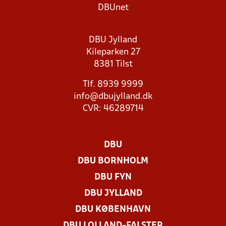
DBUnet
DBU Jylland
Kileparken 27
8381 Tilst
Tlf. 8939 9999
info@dbujylland.dk
CVR: 46289714
DBU
DBU BORNHOLM
DBU FYN
DBU JYLLAND
DBU KØBENHAVN
DBU LOLLAND-FALSTER