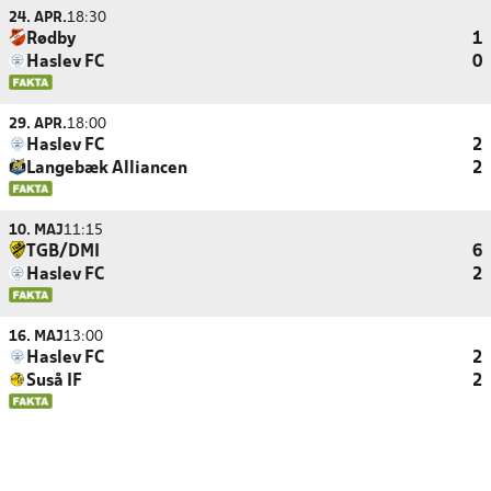
24. APR.
18:30
Rødby
1
Haslev FC
0
29. APR.
18:00
Haslev FC
2
Langebæk Alliancen
2
10. MAJ
11:15
TGB/DMI
6
Haslev FC
2
16. MAJ
13:00
Haslev FC
2
Suså IF
2