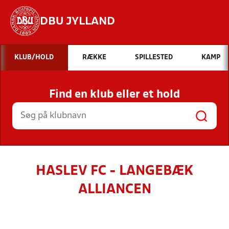
DBU JYLLAND
Hvad vil du søge efter?
KLUB/HOLD
RÆKKE
SPILLESTED
KAMP
INDHOLD OG NYHEDER
Find en klub eller et hold
STILLINGER, RESULTATER, KLUBBER OG
HOLD
HASLEV FC - LANGEBÆK
ALLIANCEN