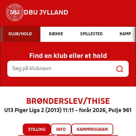
DBU JYLLAND
Hvad vil du søge efter?
KLUB/HOLD
RÆKKE
SPILLESTED
KAMP
INDHOLD OG NYHEDER
Find en klub eller et hold
STILLINGER, RESULTATER, KLUBBER OG
HOLD
BRØNDERSLEV/THISE
U13 Piger Liga 2 (2013) 11:11 - forår 2026, Pulje 961
STILLING
INFO
KAMPPROGRAM