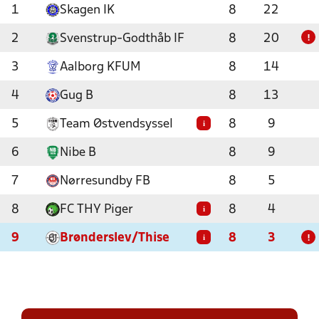
1
Skagen IK
8
22
2
Svenstrup-Godthåb IF
8
20
!
3
Aalborg KFUM
8
14
4
Gug B
8
13
5
Team Østvendsyssel
8
9
i
6
Nibe B
8
9
7
Nørresundby FB
8
5
8
FC THY Piger
8
4
i
9
Brønderslev/Thise
8
3
i
!