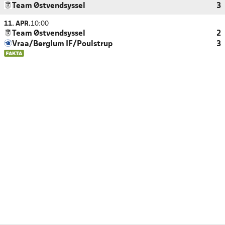
Team Østvendsyssel
3
11. APR.
10:00
Team Østvendsyssel
2
Vraa/Børglum IF/Poulstrup
3