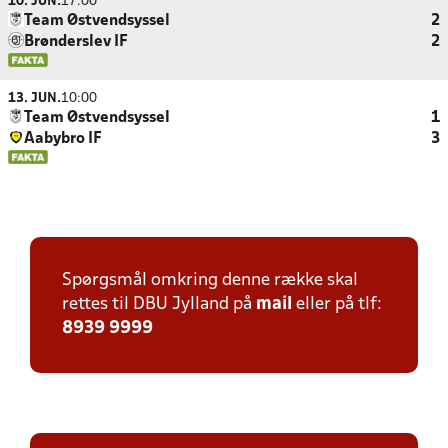
10. JUN.
17:00
Team Østvendsyssel
2
Brønderslev IF
2
13. JUN.
10:00
Team Østvendsyssel
1
Aabybro IF
3
Spørgsmål omkring denne række skal
rettes til DBU Jylland på
mail
eller på tlf:
8939 9999