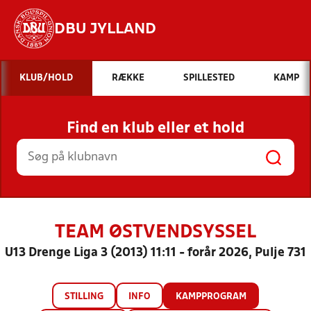
DBU JYLLAND
Hvad vil du søge efter?
KLUB/HOLD
RÆKKE
SPILLESTED
KAMP
INDHOLD OG NYHEDER
Find en klub eller et hold
STILLINGER, RESULTATER, KLUBBER OG
HOLD
TEAM ØSTVENDSYSSEL
U13 Drenge Liga 3 (2013) 11:11 - forår 2026, Pulje 731
STILLING
INFO
KAMPPROGRAM