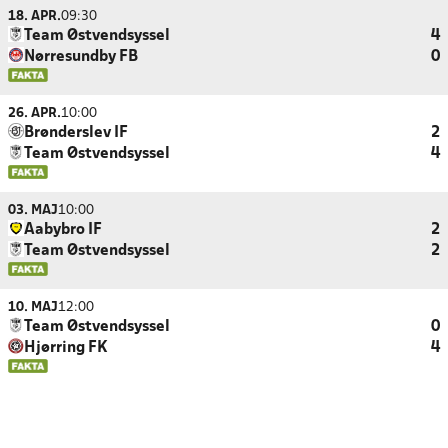
18. APR.
09:30
Team Østvendsyssel
4
Nørresundby FB
0
26. APR.
10:00
Brønderslev IF
2
Team Østvendsyssel
4
03. MAJ
10:00
Aabybro IF
2
Team Østvendsyssel
2
10. MAJ
12:00
Team Østvendsyssel
0
Hjørring FK
4