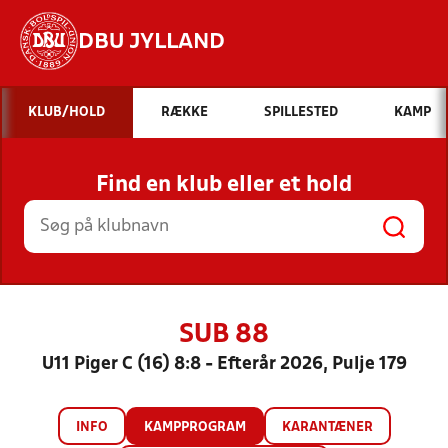
DBU JYLLAND
Hvad vil du søge efter?
KLUB/HOLD
RÆKKE
SPILLESTED
KAMP
INDHOLD OG NYHEDER
Find en klub eller et hold
STILLINGER, RESULTATER, KLUBBER OG
HOLD
SUB 88
U11 Piger C (16) 8:8 - Efterår 2026, Pulje 179
INFO
KAMPPROGRAM
KARANTÆNER