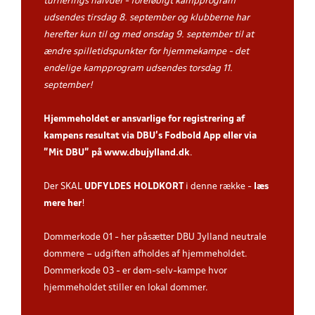
turnerings halvdel - foreløbigt kampprogram
udsendes tirsdag 8. september og klubberne har
herefter kun til og med onsdag 9. september til at
ændre spilletidspunkter for hjemmekampe - det
endelige kampprogram udsendes torsdag 11.
september!
Hjemmeholdet er ansvarlige for registrering af
kampens resultat via DBU’s Fodbold App
eller via
”Mit DBU” på
www.dbujylland.dk
.
Der SKAL
UDFYLDES HOLDKORT
i denne række -
læs
mere her
!
Dommerkode 01 - her påsætter DBU Jylland neutrale
dommere – udgiften afholdes af hjemmeholdet.
Dommerkode 03 - er døm-selv-kampe hvor
hjemmeholdet stiller en lokal dommer.