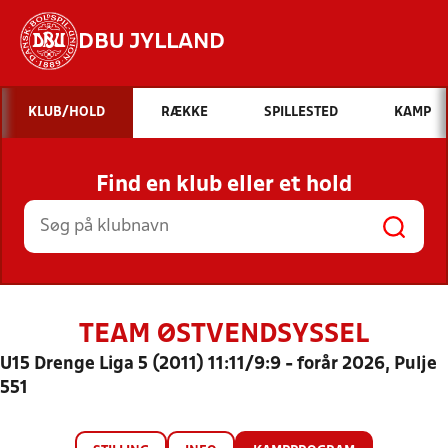
DBU JYLLAND
Hvad vil du søge efter?
KLUB/HOLD
RÆKKE
SPILLESTED
KAMP
INDHOLD OG NYHEDER
Find en klub eller et hold
STILLINGER, RESULTATER, KLUBBER OG
HOLD
TEAM ØSTVENDSYSSEL
U15 Drenge Liga 5 (2011) 11:11/9:9 - forår 2026, Pulje
551