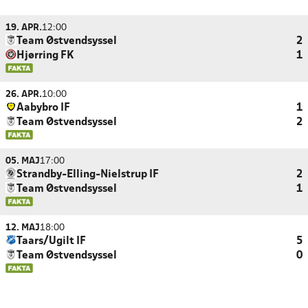
19. APR.
12:00
Team Østvendsyssel
2
Hjørring FK
1
26. APR.
10:00
Aabybro IF
1
Team Østvendsyssel
2
05. MAJ
17:00
Strandby-Elling-Nielstrup IF
2
Team Østvendsyssel
1
12. MAJ
18:00
Taars/Ugilt IF
5
Team Østvendsyssel
0