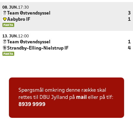
08. JUN.
17:30
Team Østvendsyssel
3
Aabybro IF
1
13. JUN.
12:00
Team Østvendsyssel
1
Strandby-Elling-Nielstrup IF
4
Spørgsmål omkring denne række skal
rettes til DBU Jylland på
mail
eller på tlf:
8939 9999