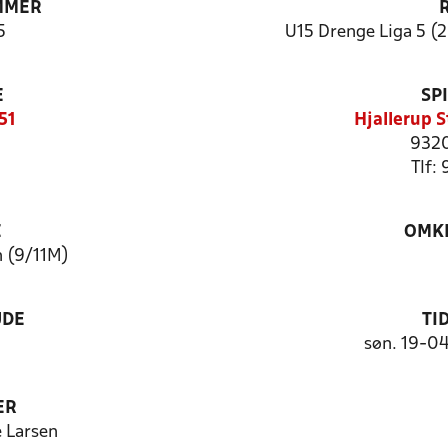
MMER
5
U15 Drenge Liga 5 (2
E
SP
51
Hjallerup 
9320
Tlf:
E
OMKL
n (9/11M)
UDE
TI
søn. 19-0
ER
 Larsen