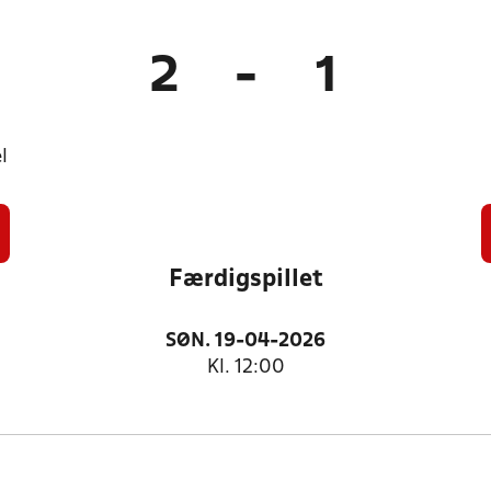
2
-
1
l
Færdigspillet
SØN. 19-04-2026
Kl. 12:00