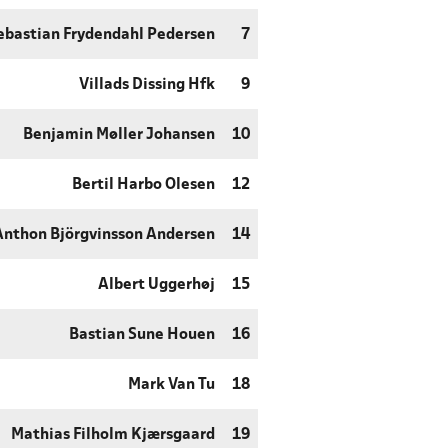
ebastian Frydendahl Pedersen
7
Villads Dissing Hfk
9
Benjamin Møller Johansen
10
Bertil Harbo Olesen
12
Anthon Björgvinsson Andersen
14
Albert Uggerhøj
15
Bastian Sune Houen
16
Mark Van Tu
18
Mathias Filholm Kjærsgaard
19