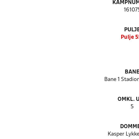
KAMPNU
16107
PULJ
Pulje 5
BAN
Bane 1 Stadio
OMKL. 
5
DOMM
Kasper Lykke