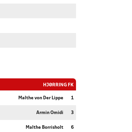
HJØRRING FK
Malthe von Der Lippe
1
Armin Omidi
3
Malthe Borrisholt
6