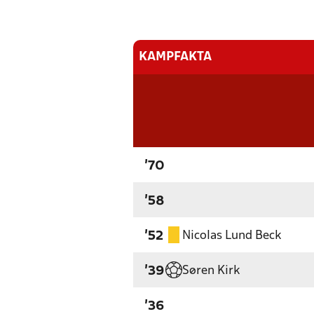
KAMPFAKTA
'70
'58
Nicolas Lund Beck
'52
Søren Kirk
'39
'36