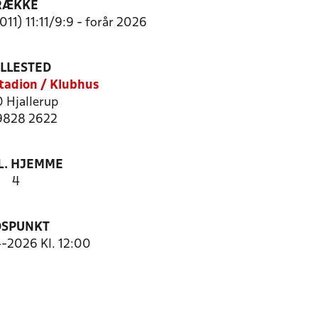
RÆKKE
011) 11:11/9:9 - forår 2026
ILLESTED
Stadion / Klubhus
 Hjallerup
 9828 2622
. HJEMME
4
DSPUNKT
4-2026 Kl. 12:00