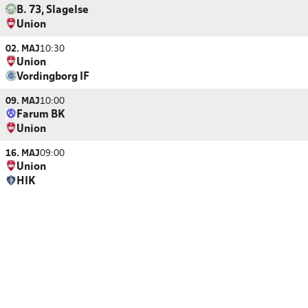
B. 73, Slagelse
Union
02. MAJ
10:30
Union
Vordingborg IF
09. MAJ
10:00
Farum BK
Union
16. MAJ
09:00
Union
HIK