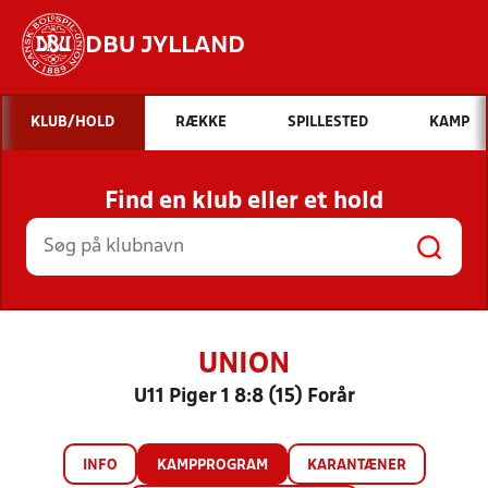
DBU JYLLAND
Hvad vil du søge efter?
KLUB/HOLD
RÆKKE
SPILLESTED
KAMP
INDHOLD OG NYHEDER
Find en klub eller et hold
STILLINGER, RESULTATER, KLUBBER OG
HOLD
UNION
U11 Piger 1 8:8 (15) Forår
INFO
KAMPPROGRAM
KARANTÆNER