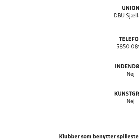
UNIO
DBU Sjæll
TELEF
5850 08
INDEND
Nej
KUNSTG
Nej
Klubber som benytter spillest