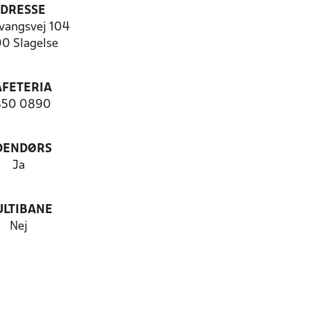
DRESSE
vangsvej 104
0 Slagelse
AFETERIA
850 0890
DENDØRS
Ja
LTIBANE
Nej