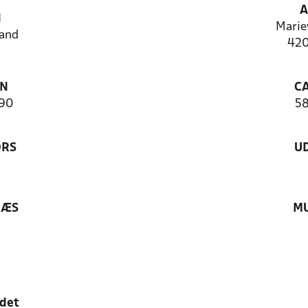
A
N
Marie
and
420
ON
C
90
5
ØRS
U
RÆS
MU
edet