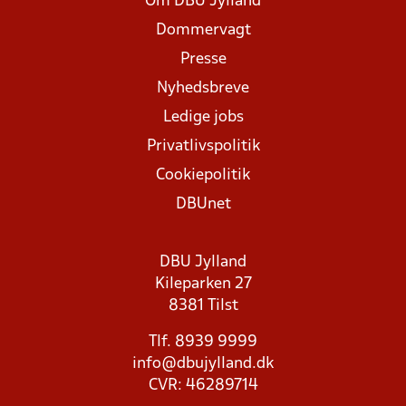
Om DBU Jylland
Dommervagt
Presse
Nyhedsbreve
Ledige jobs
Privatlivspolitik
Cookiepolitik
DBUnet
DBU Jylland
Kileparken 27
8381 Tilst
Tlf. 8939 9999
info@dbujylland.dk
CVR: 46289714