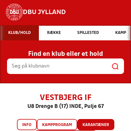
DBU JYLLAND
Hvad vil du søge efter?
KLUB/HOLD
RÆKKE
SPILLESTED
KAMP
INDHOLD OG NYHEDER
Find en klub eller et hold
STILLINGER, RESULTATER, KLUBBER OG
HOLD
VESTBJERG IF
U8 Drenge B (17) INDE, Pulje 67
INFO
KAMPPROGRAM
KARANTÆNER