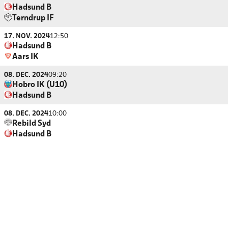
Hadsund B
Terndrup IF
17. NOV. 2024
12:50
Hadsund B
Aars IK
08. DEC. 2024
09:20
Hobro IK (U10)
Hadsund B
08. DEC. 2024
10:00
Rebild Syd
Hadsund B