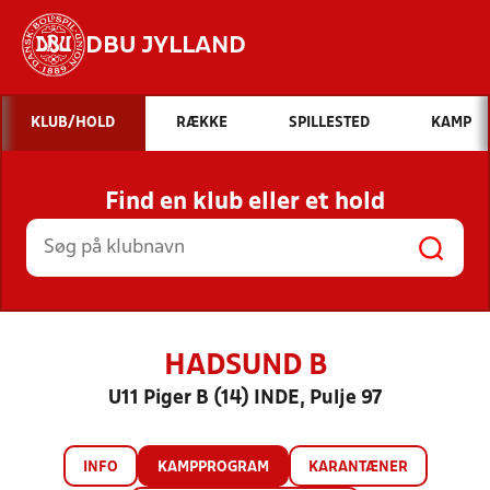
DBU JYLLAND
Hvad vil du søge efter?
KLUB/HOLD
RÆKKE
SPILLESTED
KAMP
INDHOLD OG NYHEDER
Find en klub eller et hold
STILLINGER, RESULTATER, KLUBBER OG
HOLD
HADSUND B
U11 Piger B (14) INDE, Pulje 97
INFO
KAMPPROGRAM
KARANTÆNER