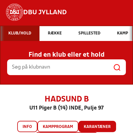
DBU JYLLAND
Hvad vil du søge efter?
KLUB/HOLD
RÆKKE
SPILLESTED
KAMP
INDHOLD OG NYHEDER
Find en klub eller et hold
STILLINGER, RESULTATER, KLUBBER OG
HOLD
HADSUND B
U11 Piger B (14) INDE, Pulje 97
INFO
KAMPPROGRAM
KARANTÆNER