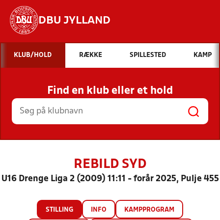
DBU JYLLAND
Hvad vil du søge efter?
KLUB/HOLD
RÆKKE
SPILLESTED
KAMP
INDHOLD OG NYHEDER
Find en klub eller et hold
STILLINGER, RESULTATER, KLUBBER OG
HOLD
REBILD SYD
U16 Drenge Liga 2 (2009) 11:11 - forår 2025, Pulje 455
STILLING
INFO
KAMPPROGRAM