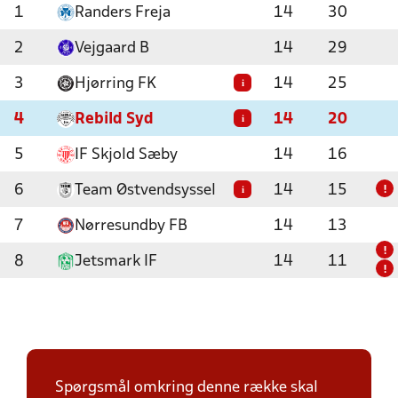
1
Randers Freja
14
30
2
Vejgaard B
14
29
3
Hjørring FK
14
25
i
4
Rebild Syd
14
20
i
5
IF Skjold Sæby
14
16
6
Team Østvendsyssel
14
15
i
!
7
Nørresundby FB
14
13
!
8
Jetsmark IF
14
11
!
Spørgsmål omkring denne række skal