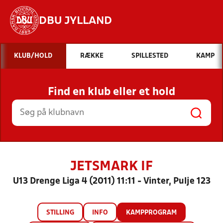
DBU JYLLAND
Hvad vil du søge efter?
KLUB/HOLD
RÆKKE
SPILLESTED
KAMP
INDHOLD OG NYHEDER
Find en klub eller et hold
STILLINGER, RESULTATER, KLUBBER OG
HOLD
JETSMARK IF
U13 Drenge Liga 4 (2011) 11:11 - Vinter, Pulje 123
STILLING
INFO
KAMPPROGRAM