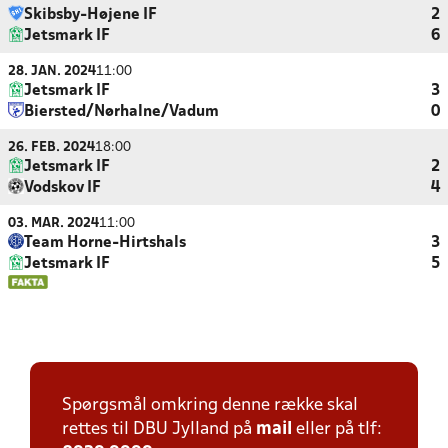
Skibsby-Højene IF
2
Jetsmark IF
6
28. JAN. 2024
11:00
Jetsmark IF
3
Biersted/Nørhalne/Vadum
0
26. FEB. 2024
18:00
Jetsmark IF
2
Vodskov IF
4
03. MAR. 2024
11:00
Team Horne-Hirtshals
3
Jetsmark IF
5
Spørgsmål omkring denne række skal
rettes til DBU Jylland på
mail
eller på tlf: