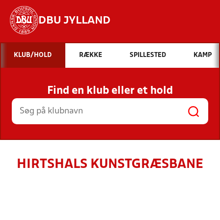
DBU JYLLAND
Hvad vil du søge efter?
KLUB/HOLD
RÆKKE
SPILLESTED
KAMP
INDHOLD OG NYHEDER
Find en klub eller et hold
STILLINGER, RESULTATER, KLUBBER OG
HOLD
HIRTSHALS KUNSTGRÆSBANE