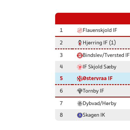
1
Flauenskjold IF
2
Hjørring IF (1)
3
Bindslev/Tversted IF
4
IF Skjold Sæby
5
Østervraa IF
6
Tornby IF
7
Dybvad/Hørby
8
Skagen IK