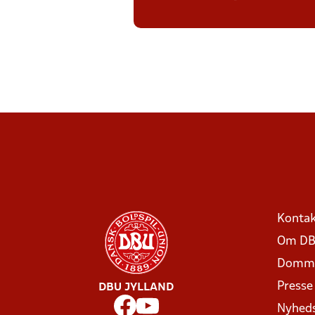
Kontak
Om DB
Domme
Presse
DBU JYLLAND
Nyhed