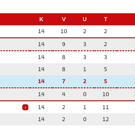
K
V
U
T
14
10
2
2
14
9
3
2
14
8
3
3
14
8
1
5
14
7
2
5
14
4
0
10
14
2
1
11
i
14
2
0
12