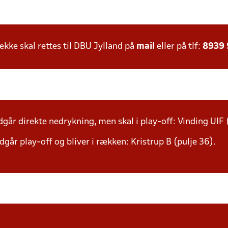
ke skal rettes til DBU Jylland på
mail
eller på tlf:
8939
går direkte nedrykning, men skal i play-off: Vinding UIF 
går play-off og bliver i rækken: Kristrup B (pulje 36).