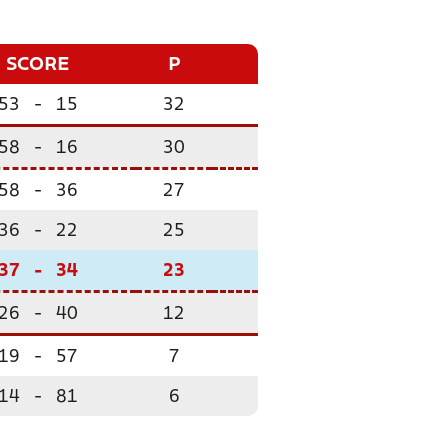
SCORE
P
53
-
15
32
58
-
16
30
58
-
36
27
36
-
22
25
37
-
34
23
26
-
40
12
19
-
57
7
14
-
81
6