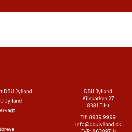
t DBU Jylland
DBU Jylland
Kileparken 27
U Jylland
8381 Tilst
rvagt
Tlf. 8939 9999
info@dbujylland.dk
sbreve
CVR: 46289714