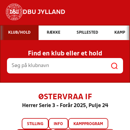
DBU JYLLAND
Hvad vil du søge efter?
KLUB/HOLD
RÆKKE
SPILLESTED
KAMP
INDHOLD OG NYHEDER
Find en klub eller et hold
STILLINGER, RESULTATER, KLUBBER OG
HOLD
ØSTERVRAA IF
Herrer Serie 3 - Forår 2025, Pulje 24
STILLING
INFO
KAMPPROGRAM