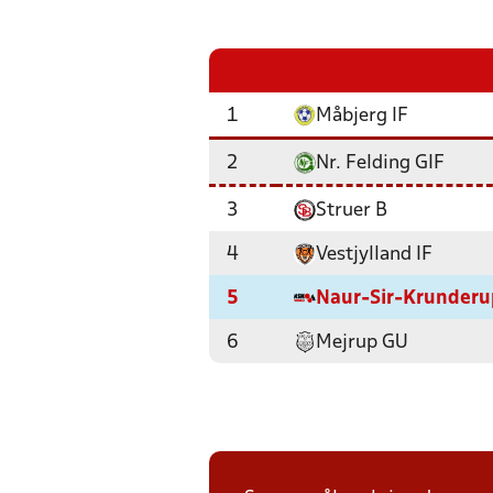
1
Måbjerg IF
2
Nr. Felding GIF
3
Struer B
4
Vestjylland IF
5
Naur-Sir-Krunderu
6
Mejrup GU