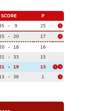
SCORE
P
35
-
9
25
!
25
-
20
17
!
20
-
18
16
21
-
33
15
21
-
19
13
!
!
13
-
36
1
!