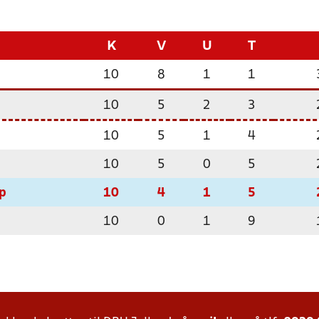
K
V
U
T
10
8
1
1
10
5
2
3
10
5
1
4
10
5
0
5
p
10
4
1
5
10
0
1
9