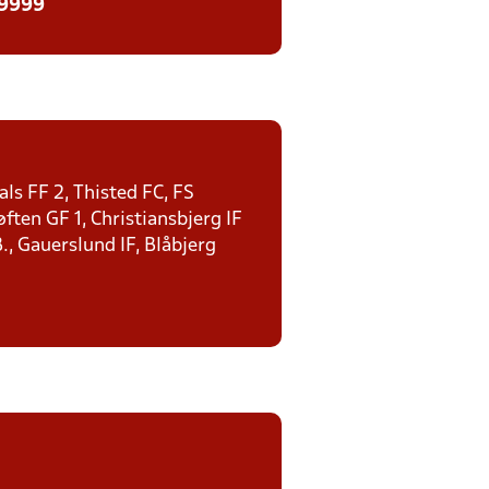
 9999
ls FF 2, Thisted FC, FS
ten GF 1, Christiansbjerg IF
., Gauerslund IF, Blåbjerg