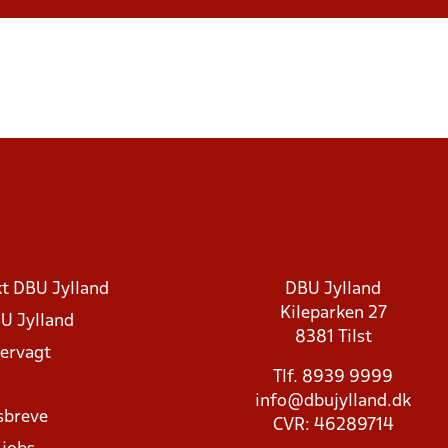
t DBU Jylland
DBU Jylland
Kileparken 27
U Jylland
8381 Tilst
rvagt
Tlf. 8939 9999
info@dbujylland.dk
sbreve
CVR: 46289714