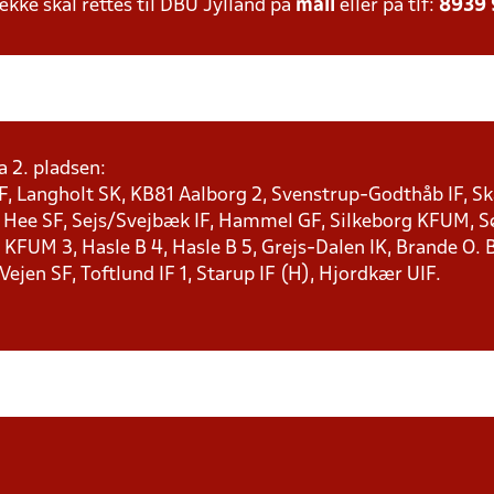
ke skal rettes til DBU Jylland på
mail
eller på tlf:
8939
a 2. pladsen:
F, Langholt SK, KB81 Aalborg 2, Svenstrup-Godthåb IF, Ska
, Hee SF, Sejs/Svejbæk IF, Hammel GF, Silkeborg KFUM, Søf
KFUM 3, Hasle B 4, Hasle B 5, Grejs-Dalen IK, Brande O. B
 Vejen SF, Toftlund IF 1, Starup IF (H), Hjordkær UIF.