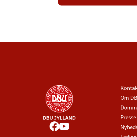
Kontak
Om DB
Domme
Presse
DBU JYLLAND
Nyhed