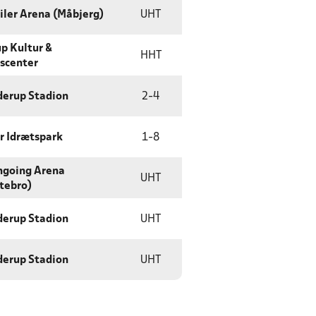
iler Arena (Måbjerg)
UHT
p Kultur &
HHT
dscenter
derup Stadion
2
-
4
r Idrætspark
1
-
8
ngoing Arena
UHT
tebro)
derup Stadion
UHT
derup Stadion
UHT