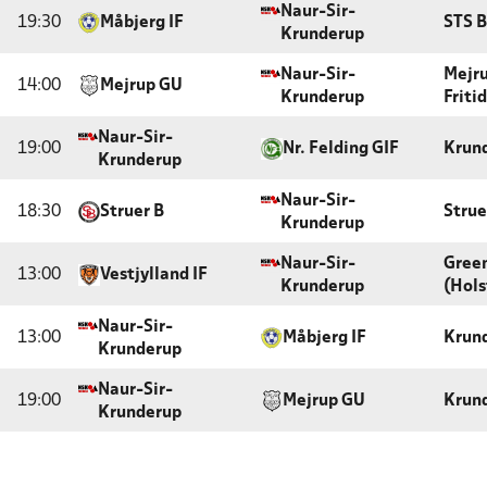
Naur-Sir-
19:30
Måbjerg IF
STS B
Krunderup
Naur-Sir-
Mejru
14:00
Mejrup GU
Krunderup
Friti
Naur-Sir-
19:00
Nr. Felding GIF
Krun
Krunderup
Naur-Sir-
18:30
Struer B
Strue
Krunderup
Naur-Sir-
Gree
13:00
Vestjylland IF
Krunderup
(Hols
Naur-Sir-
13:00
Måbjerg IF
Krun
Krunderup
Naur-Sir-
19:00
Mejrup GU
Krun
Krunderup