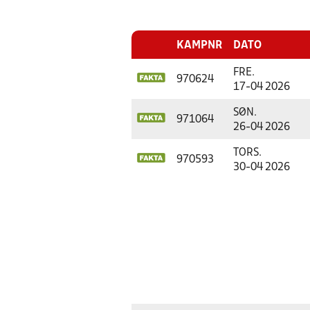
KAMPNR
DATO
FRE.
970624
17-04 2026
SØN.
971064
26-04 2026
TORS.
970593
30-04 2026