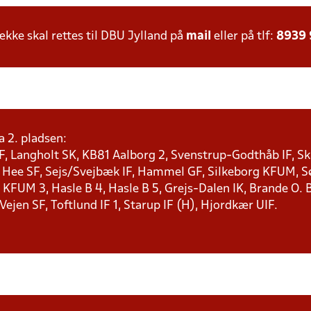
ke skal rettes til DBU Jylland på
mail
eller på tlf:
8939
a 2. pladsen:
F, Langholt SK, KB81 Aalborg 2, Svenstrup-Godthåb IF, Ska
, Hee SF, Sejs/Svejbæk IF, Hammel GF, Silkeborg KFUM, Søf
KFUM 3, Hasle B 4, Hasle B 5, Grejs-Dalen IK, Brande O. B
 Vejen SF, Toftlund IF 1, Starup IF (H), Hjordkær UIF.