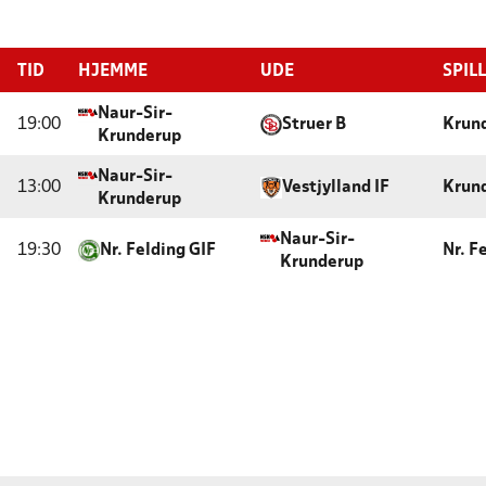
TID
HJEMME
UDE
SPIL
Naur-Sir-
19:00
Struer B
Krun
Krunderup
Naur-Sir-
13:00
Vestjylland IF
Krun
Krunderup
Naur-Sir-
19:30
Nr. Felding GIF
Nr. F
Krunderup