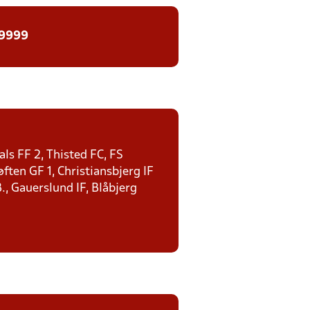
 9999
ls FF 2, Thisted FC, FS
ten GF 1, Christiansbjerg IF
., Gauerslund IF, Blåbjerg