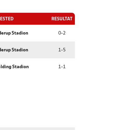
LESTED
RESULTAT
derup Stadion
0
-
2
derup Stadion
1
-
5
elding Stadion
1
-
1