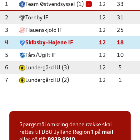
1
Team Østvendsyssel (1)
12
33
i
2
Tornby IF
12
31
3
Flauenskjold IF
12
25
4
Skibsby-Højene IF
12
18
5
Tårs/Ugilt IF
12
10
6
Lundergård IU (3)
12
5
7
Lundergård IU (2)
12
1
Spørgsmål omkring denne række skal
rettes til DBU Jylland Region 1 på
mail
eller på tlf:
8939 9910