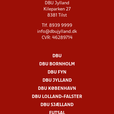
DBU Jylland
Kileparken 27
8381 Tilst
Tlf. 8939 9999
info@dbujylland.dk
CVR: 46289714
DBU
DBU BORNHOLM
DBU FYN
DBU JYLLAND
DBU KØBENHAVN
DBU LOLLAND-FALSTER
DBU SJÆLLAND
FUTSAL