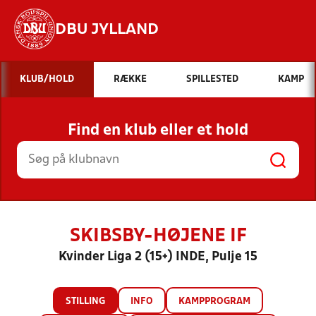
DBU JYLLAND
Hvad vil du søge efter?
KLUB/HOLD
RÆKKE
SPILLESTED
KAMP
INDHOLD OG NYHEDER
Find en klub eller et hold
STILLINGER, RESULTATER, KLUBBER OG
HOLD
SKIBSBY-HØJENE IF
Kvinder Liga 2 (15+) INDE, Pulje 15
STILLING
INFO
KAMPPROGRAM