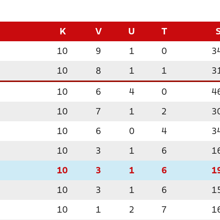
K
V
U
T
10
9
1
0
3
10
8
1
1
3
10
6
4
0
4
10
7
1
2
3
10
6
0
4
3
10
3
1
6
1
10
3
1
6
1
10
3
1
6
1
10
1
2
7
1