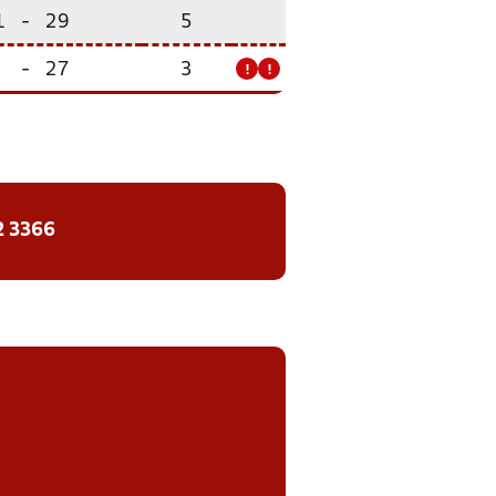
1
-
29
5
-
27
3
!
!
2 3366