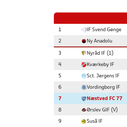
1
IF Svend Gønge
2
Ny Anadolu
3
Nyråd IF (1)
4
Kværkeby IF
5
Sct. Jørgens IF
6
Vordingborg IF
7
Næstved FC 77
8
Ørslev GIF (V)
9
Suså IF