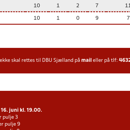
10
1
2
7
1
10
1
0
9
7
ke skal rettes til DBU Sjælland på
mail
eller på tlf:
463
16. juni kl. 19.00.
r pulje 3
r pulje 9