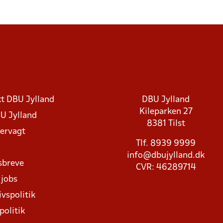
t DBU Jylland
DBU Jylland
Kileparken 27
U Jylland
8381 Tilst
rvagt
Tlf. 8939 9999
info@dbujylland.dk
sbreve
CVR: 46289714
 jobs
ivspolitik
politik