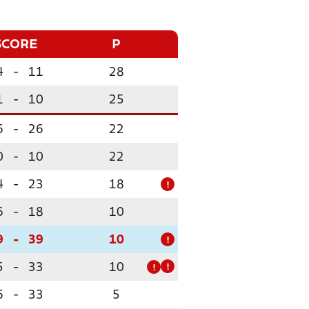
SCORE
P
4
-
11
28
1
-
10
25
6
-
26
22
0
-
10
22
4
-
23
18
!
6
-
18
10
9
-
39
10
!
5
-
33
10
!
!
6
-
33
5