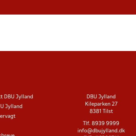
t DBU Jylland
DBU Jylland
Kileparken 27
U Jylland
8381 Tilst
rvagt
Tlf. 8939 9999
info@dbujylland.dk
sbreve