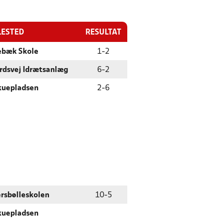
LESTED
RESULTAT
ebæk Skole
1
-
2
rdsvej Idrætsanlæg
6
-
2
kuepladsen
2
-
6
ersbølleskolen
10
-
5
kuepladsen