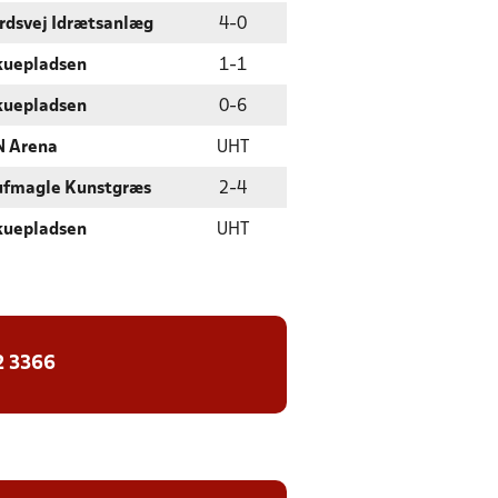
rdsvej Idrætsanlæg
4
-
0
kuepladsen
1
-
1
kuepladsen
0
-
6
 Arena
UHT
ufmagle Kunstgræs
2
-
4
kuepladsen
UHT
2 3366