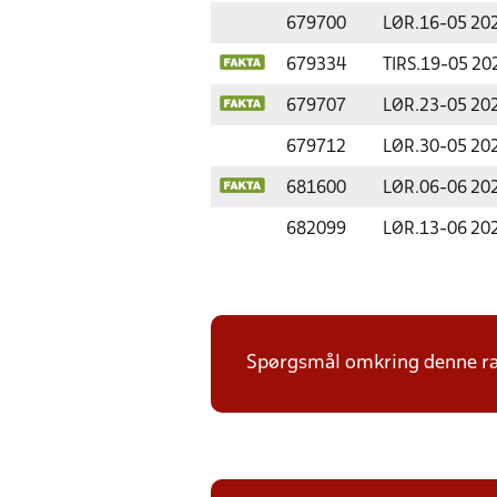
679700
LØR.
16-05 20
679334
TIRS.
19-05 20
679707
LØR.
23-05 20
679712
LØR.
30-05 20
681600
LØR.
06-06 20
682099
LØR.
13-06 20
Spørgsmål omkring denne ræk