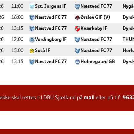
26
11:00
Sct. Jørgens IF
Næstved FC 77
Nygå
26
18:00
Næstved FC 77
Ørslev GIF (V)
Dyrs
26
13:15
Næstved FC 77
Kværkeby IF
Dyrs
26
12:00
Vordingborg IF
Næstved FC 77
THUN
26
15:00
Suså IF
Næstved FC 77
Herl
26
13:15
Næstved FC 77
Holmegaard GB
Dyrs
ke skal rettes til DBU Sjælland på
mail
eller på tlf:
463