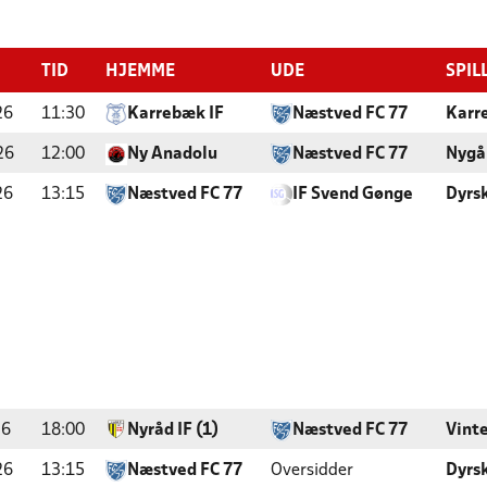
TID
HJEMME
UDE
SPIL
26
11:30
Karrebæk IF
Næstved FC 77
Karr
26
12:00
Ny Anadolu
Næstved FC 77
Nygå
26
13:15
Næstved FC 77
IF Svend Gønge
Dyrs
26
18:00
Nyråd IF (1)
Næstved FC 77
Vint
26
13:15
Næstved FC 77
Oversidder
Dyrs