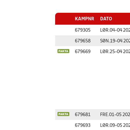
KAMPNR
DATO
679305
LØR.
04-04 20
679658
SØN.
19-04 20
679669
LØR.
25-04 20
679681
FRE.
01-05 20
679693
LØR.
09-05 20