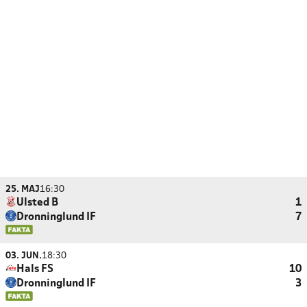
25. MAJ
16:30
Ulsted B
1
Dronninglund IF
7
03. JUN.
18:30
Hals FS
10
Dronninglund IF
3