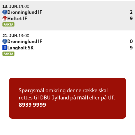
13. JUN.
14:00
Dronninglund IF
2
Holtet IF
9
21. JUN.
13:00
Dronninglund IF
0
Langholt SK
9
Spørgsmål omkring denne række skal
rettes til DBU Jylland på
mail
eller på tlf:
8939 9999