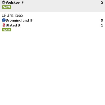
Vodskov IF
5
19. APR.
13:00
Dronninglund IF
9
Ulsted B
1