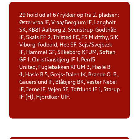
29 hold ud af 67 rykker op fra 2. pladsen:
Østervraa IF, Vraa/Børglum IF, Langholt
SK, KB81 Aalborg 2, Svenstrup-Godthåb
IF, Skals FF 2, Thisted FC, FS Midtthy, SIK
Viborg, fodbold, Hee SF, Sejs/Svejbæk
IF, Hammel GF, Silkeborg KFUM, Søften
GF 1, Christiansbjerg IF 1, Pen15
United, Fuglebakken KFUM 3, Hasle B
4, Hasle B 5, Grejs-Dalen IK, Brande O. B.,
Gauerslund IF, Blåbjerg BK, Vester Nebel
IF, Jerne IF, Vejen SF, Toftlund IF 1, Starup
IF (H), Hjordkær UIF.