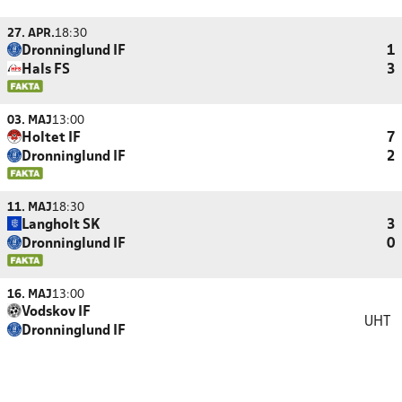
27. APR.
18:30
Dronninglund IF
1
Hals FS
3
03. MAJ
13:00
Holtet IF
7
Dronninglund IF
2
11. MAJ
18:30
Langholt SK
3
Dronninglund IF
0
16. MAJ
13:00
Vodskov IF
UHT
Dronninglund IF