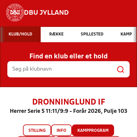
DBU JYLLAND
Hvad vil du søge efter?
KLUB/HOLD
RÆKKE
SPILLESTED
KAMP
INDHOLD OG NYHEDER
Find en klub eller et hold
STILLINGER, RESULTATER, KLUBBER OG
HOLD
DRONNINGLUND IF
Herrer Serie 5 11:11/9:9 - Forår 2026, Pulje 103
STILLING
INFO
KAMPPROGRAM