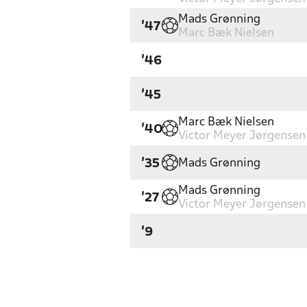
Mads Grønning
'47
Marc Bæk Nielsen
'46
'45
Marc Bæk Nielsen
'40
Victor Meyer Jørgensen
Mads Grønning
'35
Mads Grønning
'27
Victor Meyer Jørgensen
'9