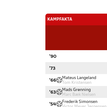
KAMPFAKTA
'90
'73
Mateus Langeland
'66
Tom Kristensen
Mads Grønning
'63
Marc Bæk Nielsen
Frederik Simonsen
'54
Victor Meyer Jørgensen