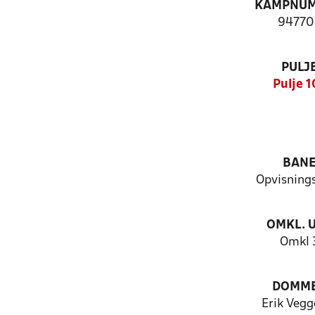
KAMPNU
94770
PULJ
Pulje 1
BAN
Opvisning
OMKL. 
Omkl 
DOMM
Erik Vegg