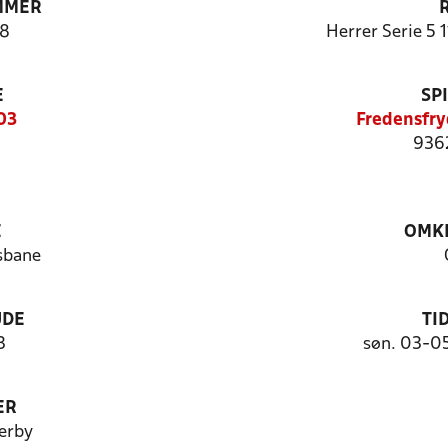
MMER
8
Herrer Serie 5 
E
SP
03
Fredensfry
936
E
OMKL
sbane
UDE
TI
3
søn. 03-0
ER
erby