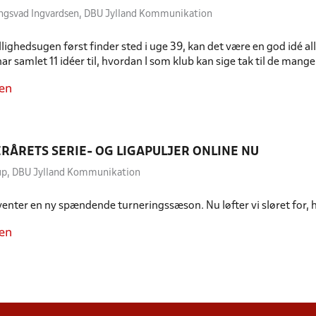
ongsvad Ingvardsen, DBU Jylland Kommunikation
llighedsugen først finder sted i uge 39, kan det være en god idé al
i har samlet 11 idéer til, hvordan I som klub kan sige tak til de man
en
ERÅRETS SERIE- OG LIGAPULJER ONLINE NU
erup, DBU Jylland Kommunikation
 venter en ny spændende turneringssæson. Nu løfter vi sløret for, 
en