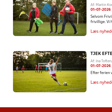
Af: Martin K
01-07-2026
Selvom Frivi
frivillige. V
Læs nyhed
TJEK EFT
Af: Ina Toft
01-07-2026
Efter ferien
Læs nyhed