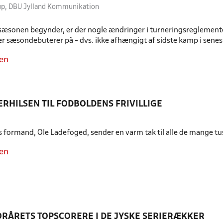
erup, DBU Jylland Kommunikation
sæsonen begynder, er der nogle ændringer i turneringsreglementet
ler sæsondebuterer på - dvs. ikke afhængigt af sidste kamp i sene
en
RHILSEN TIL FODBOLDENS FRIVILLIGE
 formand, Ole Ladefoged, sender en varm tak til alle de mange tusi
en
ORÅRETS TOPSCORERE I DE JYSKE SERIERÆKKER