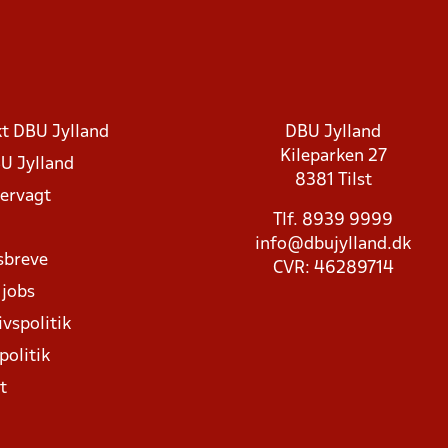
t DBU Jylland
DBU Jylland
Kileparken 27
U Jylland
8381 Tilst
rvagt
Tlf. 8939 9999
info@dbujylland.dk
sbreve
CVR: 46289714
 jobs
ivspolitik
politik
t