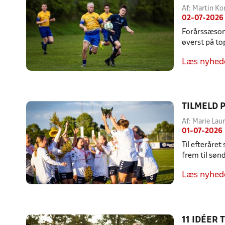
Af: Martin K
02-07-2026
Forårssæsone
øverst på to
Læs nyhed
TILMELD 
Af: Marie La
01-07-2026
Til efteråre
frem til søn
Læs nyhed
11 IDÉER 