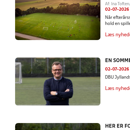
Af: Ina Toft
02-07-2026
Når efterårs
hold en spil
Læs nyhed
EN SOMME
02-07-2026
DBU Jyllands
Læs nyhed
HER ER F