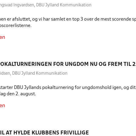
ongsvad Ingvardsen, DBU Jylland Kommunikation
n er afsluttet, og vi har samlet en top 3 over de mest scorende spi
pscorerlisterne.
en
POKALTURNERINGEN FOR UNGDOM NU OG FREM TIL 2
uridsen, DBU Jylland Kommunikation
t starter DBU Jyllands pokalturnering for ungdomshold igen, og di
dag den 2. august.
en
TIL AT HYLDE KLUBBENS FRIVILLIGE