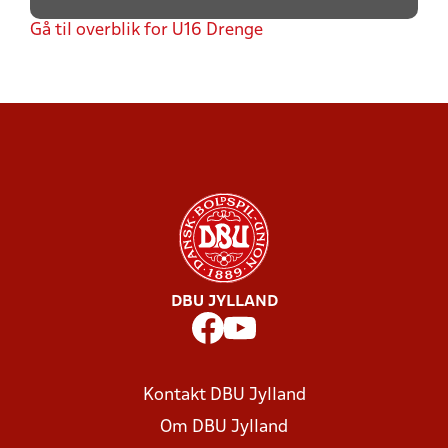
BREDDEFODBOLD PÅ YOUTUBE
MOBILEN PÅ SIDELINJEN
DU TRÆNER
APPEN
meddele, at kampen skal afvikles som 7:7 i stedet for
Gå til overblik for U16 Drenge
2015/2016
FC Midtjylland
8:8 (det hold, der anmoder om fleksibel spilleform, må
Husk at orientere kampens dommer om evt. ændringer
DBU Jylland Region 3
max. stille med 7 spillere til kampen. Modstanderholdet
i spilleformen.
2014/2015
Silkeborg IF
Kileparken 27
må forsat benytte op til 11 spillere). Modstanderholdet
8381 Tilst
kan ikke afvise at spille kampen som 7:7 og resultatet af
2013/2014
Haderslev FK
Mail:
region3@dbujylland.dk
kampen er gældende. Spilletid, banestørrelse og øvrige
Telefon: 8939 9930 (åbent alle hverdage kl.10.00-
regler for kampen ændres ikke.
2012/2013
Vejle Boldklub
15.00)
Husk at orientere kampens dommer om evt. ændringer
2011/2012
AGF/Viby
Find kontaktinfo på den enkelte Region 3-
i spilleformen.
medarbejder her
2010/2011
Aalborg B
2009
Thisted FC
2008 (efterår)
FC Midtjylland
DBU JYLLAND
2008 (forår)
Aalborg B
2007
Aalborg B
2006
Holstebro B
Kontakt DBU Jylland
2005
Jetsmark IF
Om DBU Jylland