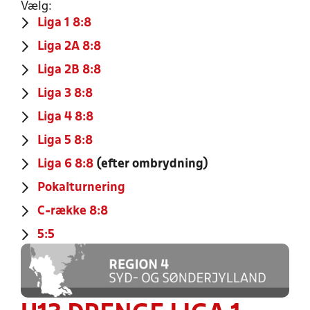
Vælg:
Liga 1 8:8
Liga 2A 8:8
Liga 2B 8:8
Liga 3 8:8
Liga 4 8:8
Liga 5 8:8
Liga 6 8:8
(efter ombrydning)
Pokalturnering
C-række 8:8
5:5