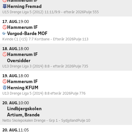
Hammerum IF
Herning Fremad
U15 Drenge Liga 5 (2012) 11:11/9:9 - efterår 2026
Pulje 555
17. AUG.
19:00
Hammerum IF
Vorgod-Barde MOF
Kvinde C1 (+15) 7:7 Kortbane - Efterår 2026
Pulje 113
18. AUG.
18:00
Hammerum IF
Oversidder
U13 Drenge Liga 3 (2014) 8:8 - efterår 2026
Pulje 735
19. AUG.
18:00
Hammerum IF
Herning KFUM
U13 Drenge Liga 5 (2014) 8:8 efterår 2026
Pulje 776
20. AUG.
10:00
Lindbjergskolen
Artium, Brande
Netto Skolepokalen Drenge - Grp 1 - Sydjylland
Pulje 10
20. AUG.
11:05