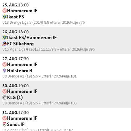
25. AUG.
18:00
Hammerum IF
Ikast FS
U13 Drenge Liga 5 (2014) 8:8 efterår 2026
Pulje 776
26. AUG.
18:00
Ikast FS/Hammerum IF
FC Silkeborg
U15 Piger Liga 4 (2012) 11:11/9:9 - efterår 2026
Pulje 896
27. AUG.
17:30
Hammerum IF
Holstebro B
U8 Drenge A1 (19) 5:5 - Efterår 2026
Pulje 101
30. AUG.
10:00
Hammerum IF
KLG (1)
U8 Drenge A2 (19) 5:5 - Efterår 2026
Pulje 103
31. AUG.
17:30
Hammerum IF
Sunds IF
U12 Piger C (15) 8:8 - Efterår 2026
Pulje 167