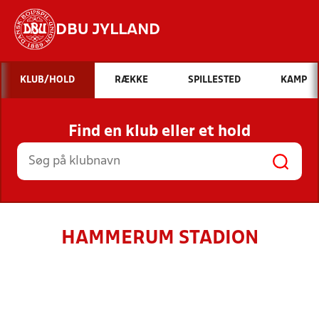
DBU JYLLAND
Hvad vil du søge efter?
KLUB/HOLD
RÆKKE
SPILLESTED
KAMP
INDHOLD OG NYHEDER
Find en klub eller et hold
STILLINGER, RESULTATER, KLUBBER OG
HOLD
HAMMERUM STADION