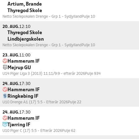
Artium, Brande
Thyregod Skole
Netto Skolepokalen Drenge - Grp 1 - Sydjylland
Pulje 10
20. AUG.
12:10
Thyregod Skole
Lindbjergskolen
Netto Skolepokalen Drenge - Grp 1 - Sydjylland
Pulje 10
23. AUG.
11:00
Hammerum IF
Mejrup GU
U14 Piger Liga 3 (2013) 11:11/9:9 - efterår 2026
Pulje 934
24. AUG.
17:30
Hammerum IF
Ringkøbing IF
U10 Drenge A1 (17) 5:5 - Efterår 2026
Pulje 22
24. AUG.
17:30
Hammerum IF
Tjørring IF
U10 Piger C (17) 5:5 - Efterår 2026
Pulje 62