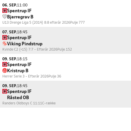
06. SEP.
11:00
Spentrup IF
Bjerregrav B
U13 Drenge Liga 5 (2014) 8:8 efterår 2026
Pulje 777
07. SEP.
18:45
Spentrup IF
Viking Pindstrup
Kvinde C2 (+15) 7:7 - Efterår 2026
Pulje 152
09. SEP.
18:15
Spentrup IF
Kristrup B
Herrer Serie 3 - Efterår 2026
Pulje 36
09. SEP.
18:45
Spentrup IF
Råsted OB
Randers Oldboys C 11:11
C-række