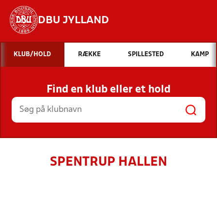
DBU JYLLAND
Hvad vil du søge efter?
KLUB/HOLD
RÆKKE
SPILLESTED
KAMP
INDHOLD OG NYHEDER
Find en klub eller et hold
STILLINGER, RESULTATER, KLUBBER OG
HOLD
SPENTRUP HALLEN