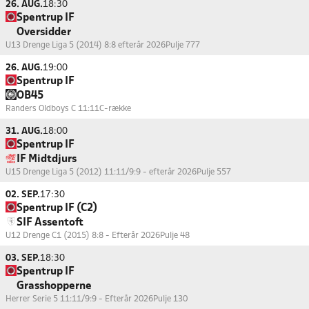
26. AUG.
18:30
Spentrup IF
Oversidder
U13 Drenge Liga 5 (2014) 8:8 efterår 2026
Pulje 777
26. AUG.
19:00
Spentrup IF
OB45
Randers Oldboys C 11:11
C-række
31. AUG.
18:00
Spentrup IF
IF Midtdjurs
U15 Drenge Liga 5 (2012) 11:11/9:9 - efterår 2026
Pulje 557
02. SEP.
17:30
Spentrup IF (C2)
SIF Assentoft
U12 Drenge C1 (2015) 8:8 - Efterår 2026
Pulje 48
03. SEP.
18:30
Spentrup IF
Grasshopperne
Herrer Serie 5 11:11/9:9 - Efterår 2026
Pulje 130