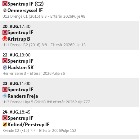
Spentrup IF (C2)
Ommersyssel IF
U12 Drenge C1 (2015) 8:8 - Efterår 2026
Pulje 48
20. AUG.
17:30
Spentrup IF
Kristrup B
U11 Drenge B2 (2016) 8:8 - Efterår 2026
Pulje 13
22. AUG.
13:00
Spentrup IF
Hadsten SK
Herrer Serie 3 - Efterår 2026
Pulje 36
23. AUG.
11:00
Spentrup IF
Randers Freja
U13 Drenge Liga 5 (2014) 8:8 efterår 2026
Pulje 777
24. AUG.
18:45
Spentrup IF
Kolind/Perstrup IF
Kvinde C2 (+15) 7:7 - Efterår 2026
Pulje 152