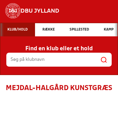
DBU JYLLAND
Hvad vil du søge efter?
KLUB/HOLD
RÆKKE
SPILLESTED
KAMP
INDHOLD OG NYHEDER
Find en klub eller et hold
STILLINGER, RESULTATER, KLUBBER OG
HOLD
MEJDAL-HALGÅRD KUNSTGRÆS