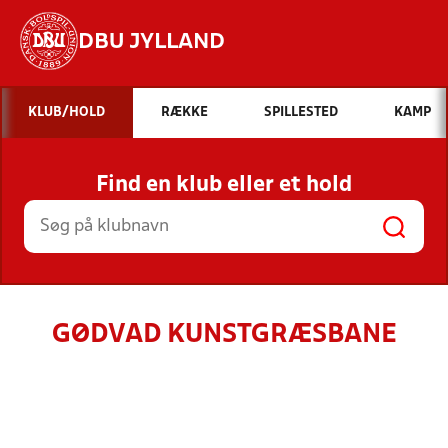
DBU JYLLAND
Hvad vil du søge efter?
KLUB/HOLD
RÆKKE
SPILLESTED
KAMP
INDHOLD OG NYHEDER
Find en klub eller et hold
STILLINGER, RESULTATER, KLUBBER OG
HOLD
GØDVAD KUNSTGRÆSBANE