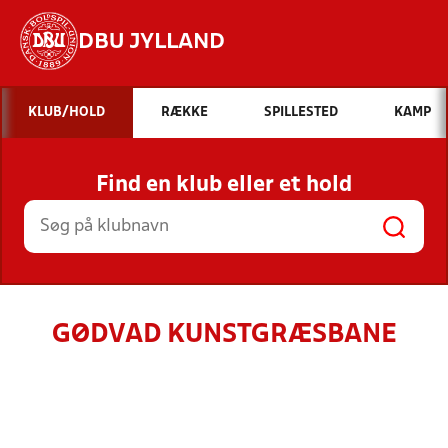
DBU JYLLAND
Hvad vil du søge efter?
KLUB/HOLD
RÆKKE
SPILLESTED
KAMP
INDHOLD OG NYHEDER
Find en klub eller et hold
STILLINGER, RESULTATER, KLUBBER OG
HOLD
GØDVAD KUNSTGRÆSBANE