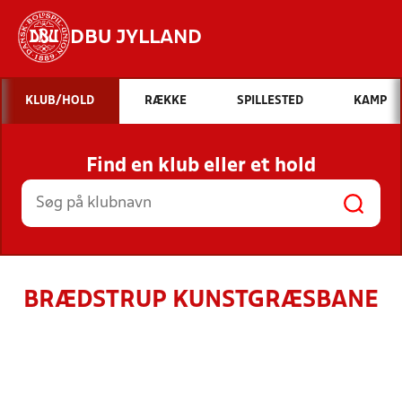
DBU JYLLAND
Hvad vil du søge efter?
KLUB/HOLD
RÆKKE
SPILLESTED
KAMP
INDHOLD OG NYHEDER
Find en klub eller et hold
STILLINGER, RESULTATER, KLUBBER OG
HOLD
BRÆDSTRUP KUNSTGRÆSBANE