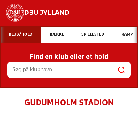
DBU JYLLAND
Hvad vil du søge efter?
KLUB/HOLD
RÆKKE
SPILLESTED
KAMP
INDHOLD OG NYHEDER
Find en klub eller et hold
STILLINGER, RESULTATER, KLUBBER OG
HOLD
GUDUMHOLM STADION