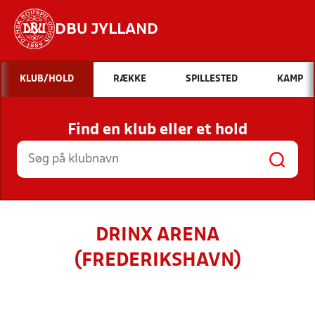
DBU JYLLAND
Hvad vil du søge efter?
KLUB/HOLD
RÆKKE
SPILLESTED
KAMP
INDHOLD OG NYHEDER
Find en klub eller et hold
STILLINGER, RESULTATER, KLUBBER OG
HOLD
DRINX ARENA
(FREDERIKSHAVN)