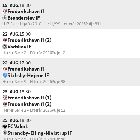
19. AUG.
18:30
Frederikshavn fI
Brønderslev IF
U17 Piger Liga 3 (2010) 11:11/9:9 - efterår 2026
Pulje 841
22. AUG.
15:00
Frederikshavn fI (2)
Vodskov IF
Herrer Serie 2 - Efterår 2026
Pulje 12
22. AUG.
17:00
Frederikshavn fI
Skibsby-Højene IF
Herrer Serie 4 - Efterår 2026
Pulje 48
25. AUG.
18:30
Frederikshavn fI (1)
Frederikshavn fI (2)
Herrer Serie 2 - Efterår 2026
Pulje 12
25. AUG.
18:30
FC Vakok
Strandby-Elling-Nielstrup IF
Herrer Serie 4 - Efterår 2026
Pulje 48