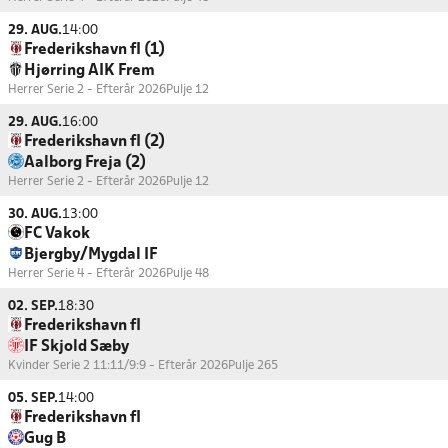
29. AUG.
14:00
Frederikshavn fI (1)
Hjørring AIK Frem
Herrer Serie 2 - Efterår 2026
Pulje 12
29. AUG.
16:00
Frederikshavn fI (2)
Aalborg Freja (2)
Herrer Serie 2 - Efterår 2026
Pulje 12
30. AUG.
13:00
FC Vakok
Bjergby/Mygdal IF
Herrer Serie 4 - Efterår 2026
Pulje 48
02. SEP.
18:30
Frederikshavn fI
IF Skjold Sæby
Kvinder Serie 2 11:11/9:9 - Efterår 2026
Pulje 265
05. SEP.
14:00
Frederikshavn fI
Gug B