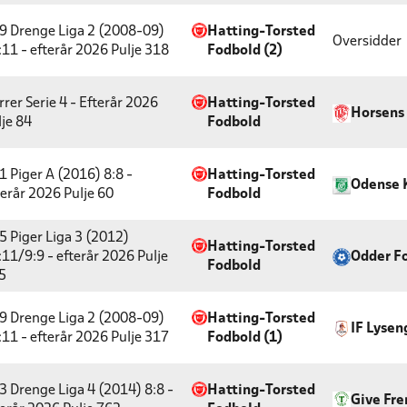
9 Drenge Liga 2 (2008-09)
Hatting-Torsted
Oversidder
:11 - efterår 2026
Pulje 318
Fodbold (2)
rrer Serie 4 - Efterår 2026
Hatting-Torsted
Horsens 
lje 84
Fodbold
1 Piger A (2016) 8:8 -
Hatting-Torsted
Odense
terår 2026
Pulje 60
Fodbold
5 Piger Liga 3 (2012)
Hatting-Torsted
:11/9:9 - efterår 2026
Pulje
Odder F
Fodbold
5
9 Drenge Liga 2 (2008-09)
Hatting-Torsted
IF Lysen
:11 - efterår 2026
Pulje 317
Fodbold (1)
3 Drenge Liga 4 (2014) 8:8 -
Hatting-Torsted
Give Fr