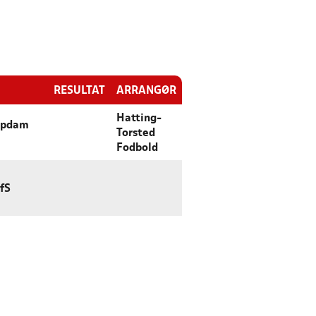
RESULTAT
ARRANGØR
Hatting-
updam
Torsted
Fodbold
fS