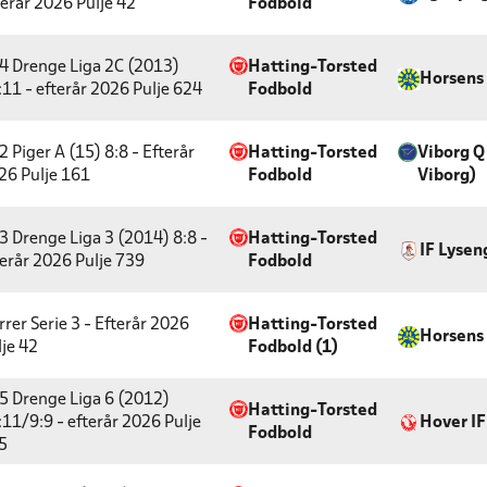
terår 2026
Pulje 42
Fodbold
4 Drenge Liga 2C (2013)
Hatting-Torsted
Horsens 
:11 - efterår 2026
Pulje 624
Fodbold
 Piger A (15) 8:8 - Efterår
Hatting-Torsted
Viborg Q
26
Pulje 161
Fodbold
Viborg)
3 Drenge Liga 3 (2014) 8:8 -
Hatting-Torsted
IF Lysen
terår 2026
Pulje 739
Fodbold
rrer Serie 3 - Efterår 2026
Hatting-Torsted
Horsens 
lje 42
Fodbold (1)
5 Drenge Liga 6 (2012)
Hatting-Torsted
:11/9:9 - efterår 2026
Pulje
Hover IF
Fodbold
5