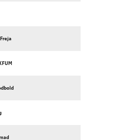
Freja
 KFUM
odbold
g
emad