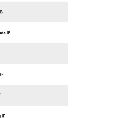
 B
nde IF
IF
F
 IF