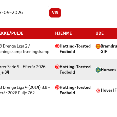
VIS
KKE/PULJE
HJEMME
UDE
9 Drenge Liga 2 /
Hatting-Torsted
Bramdr
æningskamp
Træningskamp
Fodbold
GIF
rrer Serie 4 - Efterår 2026
Hatting-Torsted
Horsens 
lje 84
Fodbold
3 Drenge Liga 4 (2014) 8:8 -
Hatting-Torsted
Hover IF
terår 2026
Pulje 762
Fodbold