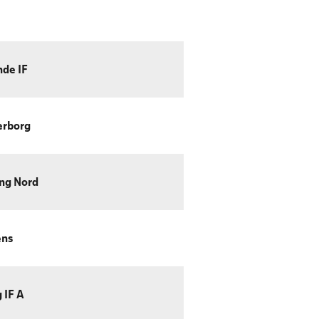
nde IF
erborg
ng Nord
ens
 IF A