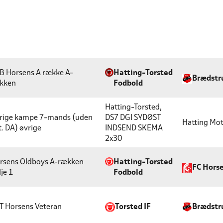
B Horsens A række
A-
Hatting-Torsted
Brædstru
kken
Fodbold
Hatting-Torsted,
rige kampe 7-mands (uden
DS7 DGI SYDØST
Hatting Mo
t. DA)
øvrige
INDSEND SKEMA
2x30
rsens Oldboys A-rækken
Hatting-Torsted
FC Hors
je 1
Fodbold
T Horsens
Veteran
Torsted IF
Brædstru