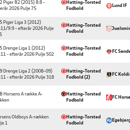
2 Piger B2 (2015) 8:8 -
Hatting-Torsted
Lund IF
terår 2026
Pulje 75
Fodbold
5 Piger Liga 3 (2012)
Hatting-Torsted
:11/9:9 - efterår 2026
Pulje
Juelsmi
Fodbold
5
5 Drenge Liga 1 (2012)
Hatting-Torsted
FC Sønd
:11 - efterår 2026
Pulje 502
Fodbold
9 Drenge Liga 2 (2008-09)
Hatting-Torsted
FC Koldi
:11 - efterår 2026
Pulje 318
Fodbold (2)
B Horsens A række
A-
Hatting-Torsted
FC Hors
kken
Fodbold
rsens Oldboys A-rækken
Hatting-Torsted
Egebjerg
je 1
Fodbold