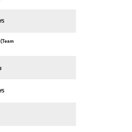
fS
 (Team
g
fS