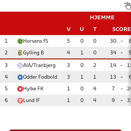
HJEMME
V
U
T
SCORE
1
Horsens fS
5
0
0
30
-
2
Gylling B
4
1
0
34
-
3
AIA/Tranbjerg
3
0
2
14
-
1
4
Odder Fodbold
3
1
1
13
-
5
Hylke FK
1
0
4
7
-
2
6
Lund IF
1
0
4
9
-
3