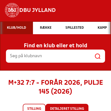
DBU JYLLAND
Hvad vil du søge efter?
KLUB/HOLD
RÆKKE
SPILLESTED
KAMP
INDHOLD OG NYHEDER
Find en klub eller et hold
STILLINGER, RESULTATER, KLUBBER OG
HOLD
M+32 7:7 - FORÅR 2026, PULJE
145 (2026)
STILLING
DETALJERET STILLING