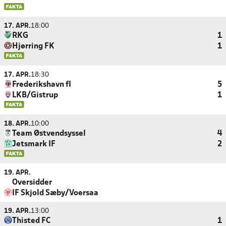
17. APR.
18:00
RKG
1
Hjørring FK
1
17. APR.
18:30
Frederikshavn fI
5
LKB/Gistrup
1
18. APR.
10:00
Team Østvendsyssel
4
Jetsmark IF
2
19. APR.
Oversidder
IF Skjold Sæby/Voersaa
19. APR.
13:00
Thisted FC
1