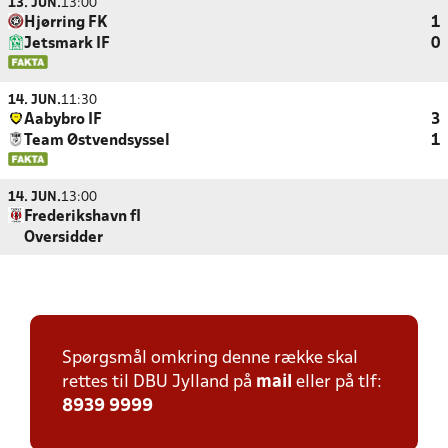
13. JUN.
13:00
Hjørring FK
1
Jetsmark IF
0
14. JUN.
11:30
Aabybro IF
3
Team Østvendsyssel
1
14. JUN.
13:00
Frederikshavn fI
Oversidder
Spørgsmål omkring denne række skal
rettes til DBU Jylland på
mail
eller på tlf:
8939 9999