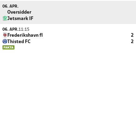
06. APR.
Oversidder
Jetsmark IF
06. APR.
11:15
Frederikshavn fI
2
Thisted FC
2