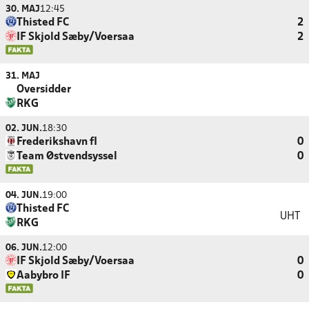
30. MAJ
12:45
Thisted FC
2
IF Skjold Sæby/Voersaa
2
31. MAJ
Oversidder
RKG
02. JUN.
18:30
Frederikshavn fI
0
Team Østvendsyssel
0
04. JUN.
19:00
Thisted FC
UHT
RKG
06. JUN.
12:00
IF Skjold Sæby/Voersaa
0
Aabybro IF
0