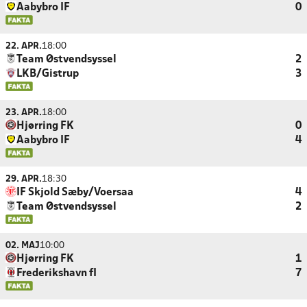
Aabybro IF
0
22. APR.
18:00
Team Østvendsyssel
2
LKB/Gistrup
3
23. APR.
18:00
Hjørring FK
0
Aabybro IF
4
29. APR.
18:30
IF Skjold Sæby/Voersaa
4
Team Østvendsyssel
2
02. MAJ
10:00
Hjørring FK
1
Frederikshavn fI
7