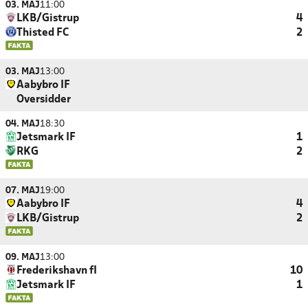
03. MAJ
11:00
LKB/Gistrup
4
Thisted FC
2
03. MAJ
13:00
Aabybro IF
Oversidder
04. MAJ
18:30
Jetsmark IF
1
RKG
2
07. MAJ
19:00
Aabybro IF
4
LKB/Gistrup
2
09. MAJ
13:00
Frederikshavn fI
10
Jetsmark IF
1