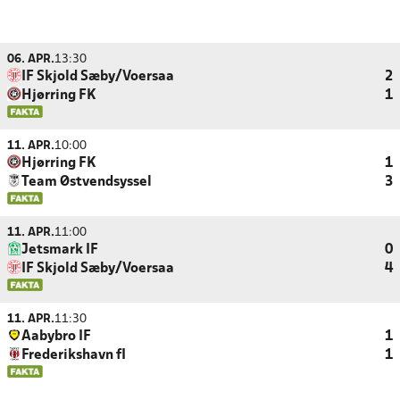
06. APR.
13:30
IF Skjold Sæby/Voersaa
2
Hjørring FK
1
11. APR.
10:00
Hjørring FK
1
Team Østvendsyssel
3
11. APR.
11:00
Jetsmark IF
0
IF Skjold Sæby/Voersaa
4
11. APR.
11:30
Aabybro IF
1
Frederikshavn fI
1