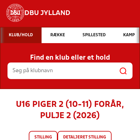
DBU JYLLAND
Hvad vil du søge efter?
KLUB/HOLD
RÆKKE
SPILLESTED
KAMP
INDHOLD OG NYHEDER
Find en klub eller et hold
STILLINGER, RESULTATER, KLUBBER OG
HOLD
U16 PIGER 2 (10-11) FORÅR,
PULJE 2 (2026)
STILLING
DETALJERET STILLING