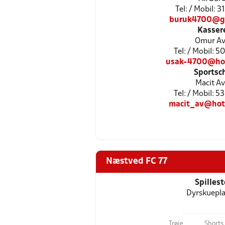
Tel: / Mobil: 
buruk4700@g
Kasser
Omur Av
Tel: / Mobil: 
usak-4700@ho
Sportsc
Macit Av
Tel: / Mobil: 
macit_av@hot
Næstved FC 77
Spilles
Dyrskuepl
Trøje
Shorts