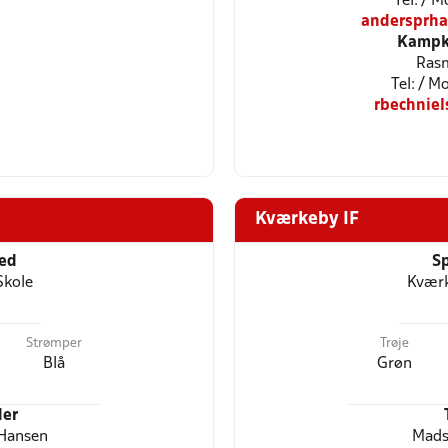
Tel: / 
andersprh
Kampkl
Rasm
Tel: / 
rbechnie
Kværkeby IF
ted
Sp
Skole
Kværk
Strømper
Trøje
Blå
Grøn
er
 Hansen
Mads