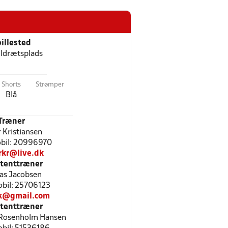
illested
Idrætsplads
Shorts
Strømper
Blå
Træner
r Kristiansen
Mobil: 20996970
rkr@live.dk
stenttræner
as Jacobsen
Mobil: 25706123
k@gmail.com
stenttræner
 Rosenholm Hansen