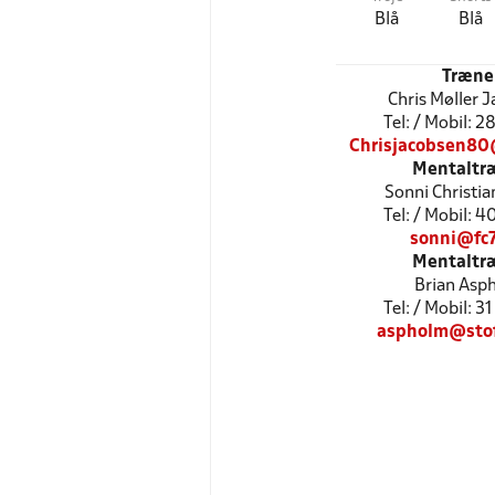
Blå
Blå
Træne
Chris Møller 
Tel: / Mobil: 
Chrisjacobsen8
Mentaltr
Sonni Christia
Tel: / Mobil: 
sonni@fc7
Mentaltr
Brian Asp
Tel: / Mobil: 
aspholm@sto