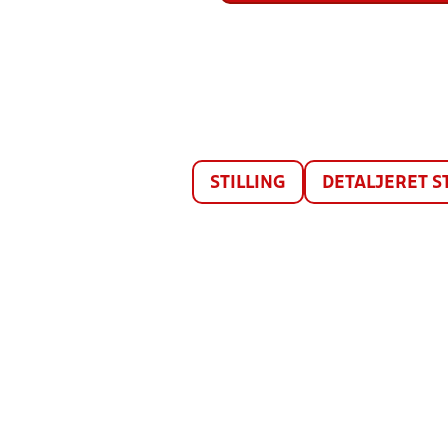
STILLING
DETALJERET S