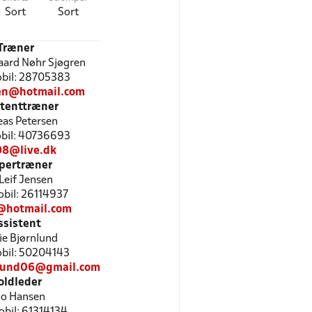
Sort
Sort
Træner
aard Nøhr Sjøgren
Mobil: 28705383
sen@hotmail.com
stenttræner
as Petersen
Mobil: 40736693
8@live.dk
pertræner
Leif Jensen
Mobil: 26114937
f@hotmail.com
ssistent
e Bjørnlund
Mobil: 50204143
lund06@gmail.com
oldleder
lo Hansen
Mobil: 61314134