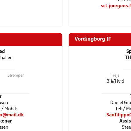
sct.joorgens
Vordingborg IF
ted
Sp
hallen
TH
Strømper
Trøje
Blå/Hvid
r
nsen
Daniel Gi
/ Mobil:
Tel: / 
en@mail.dk
Sanfilipp
ræner
Assi
ssen
Stee