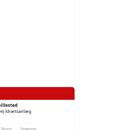
illested
ej Idrætsanlæg
Shorts
Strømper