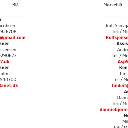
Blå
Mørkeblå
r
Jacobsen
Rolf Skovg
28926708
Tel: / 
0@gmail.com
Rolfsjen
æner
Assi
n Jensen
Andre
40290673
Tel: / 
7.dk
Asp9
æner
Kee
holm
Tim 
31 544700
Tel: / 
fanet.dk
Timlei
A
Danni
Tel: / 
danniebjorn
H
Mi
Tel: / 