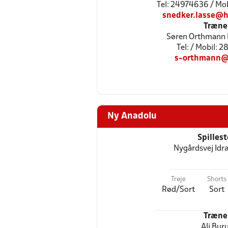
Tel: 24974636 / Mo
snedker.lasse@h
Træne
Søren Orthmann
Tel: / Mobil: 
s-orthmann@j
Ny Anadolu
Spilles
Nygårdsvej Id
Trøje
Shorts
Rød/Sort
Sort
Træne
Ali Bur