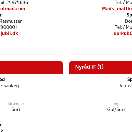
bil: 24974636
Tel: / M
otmail.com
Mads_matthi
r
Sp
 Rasmussen
Dor
28900001
Tel: / 
ubii.dk
dorkub
Nyråd IF (1)
ted
Sp
rætsanlæg
Vinte
Strømper
Trøje
Sort
Gul/Sort
r
uk