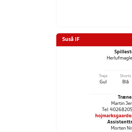
Suså IF
Spilles
Herlufmagle
Trøje
Shorts
Gul
Blå
Træne
Martin Je
Tel: 40268205 
hojmarksgaard
Assistentt
Morten Ni