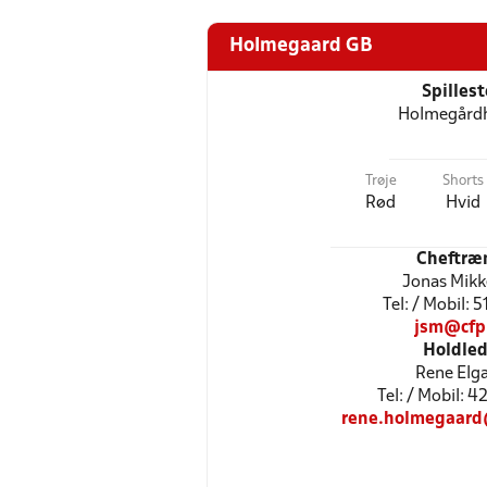
Holmegaard GB
Spilles
Holmegårdh
Trøje
Shorts
Rød
Hvid
Cheftræ
Jonas Mikk
Tel: / Mobil: 
jsm@cfp
Holdled
Rene Elg
Tel: / Mobil: 
rene.holmegaar