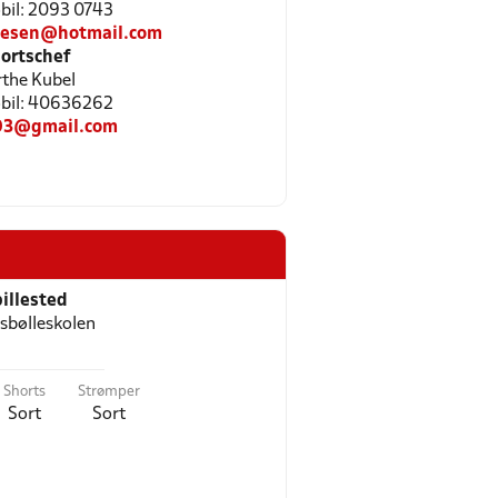
obil: 2093 0743
esen@hotmail.com
ortschef
the Kubel
Mobil: 40636262
03@gmail.com
illested
rsbølleskolen
Shorts
Strømper
Sort
Sort