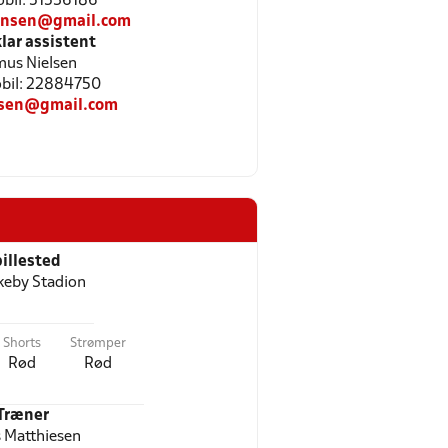
Mobil: 51536186
ansen@gmail.com
ar assistent
us Nielsen
Mobil: 22884750
lsen@gmail.com
illested
eby Stadion
Shorts
Strømper
Rød
Rød
Træner
 Matthiesen