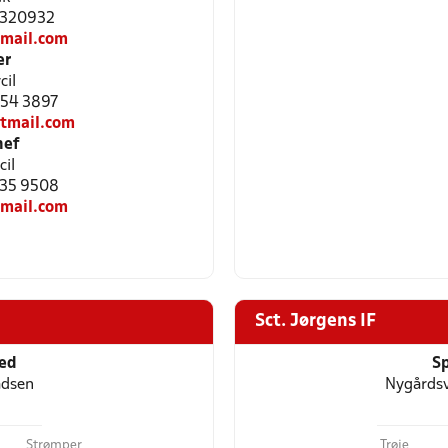
31320932
mail.com
er
cil
5054 3897
tmail.com
hef
cil
5335 9508
mail.com
Sct. Jørgens IF
ted
Sp
adsen
Nygårdsv
Strømper
Trøje