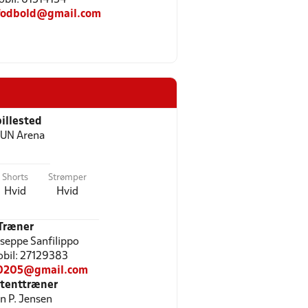
.fodbold@gmail.com
illested
UN Arena
Shorts
Strømper
Hvid
Hvid
Træner
useppe Sanfilippo
Mobil: 27129383
o0205@gmail.com
stenttræner
n P. Jensen