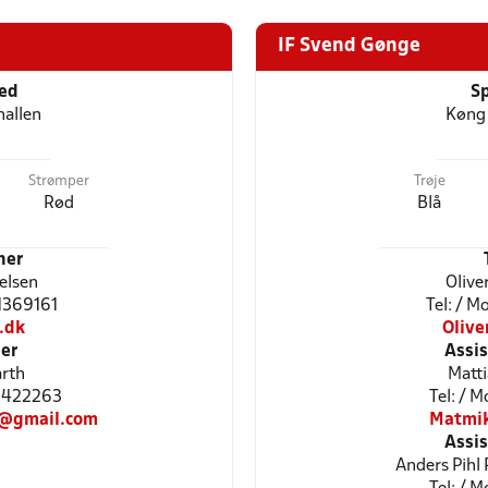
IF Svend Gønge
ted
Sp
allen
Køng 
Strømper
Trøje
Rød
Blå
ner
elsen
Olive
51369161
Tel: / 
.dk
Olive
er
Assi
arth
Matti
42422263
Tel: / 
d@gmail.com
Matmi
Assi
Anders Pihl