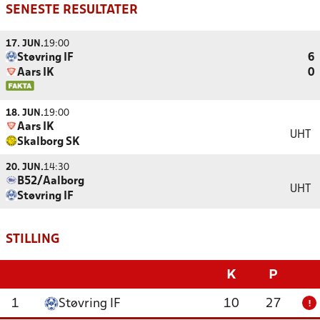
SENESTE RESULTATER
17. JUN.
19:00
Støvring IF
6
Aars IK
0
18. JUN.
19:00
Aars IK
UHT
Skalborg SK
20. JUN.
14:30
B52/Aalborg
UHT
Støvring IF
STILLING
K
P
1
Støvring IF
10
27
!