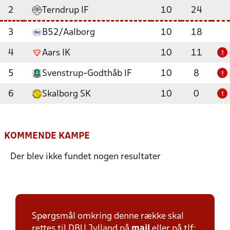
2
Terndrup IF
10
24
3
B52/Aalborg
10
18
4
Aars IK
10
11
!
5
Svenstrup-Godthåb IF
10
8
!
6
Skalborg SK
10
0
!
KOMMENDE KAMPE
Der blev ikke fundet nogen resultater
Spørgsmål omkring denne række skal
rettes til DBU Jylland på
mail
eller på tlf: