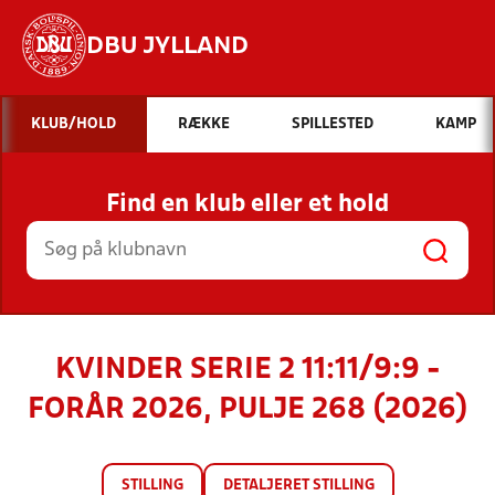
DBU JYLLAND
Hvad vil du søge efter?
KLUB/HOLD
RÆKKE
SPILLESTED
KAMP
INDHOLD OG NYHEDER
Find en klub eller et hold
STILLINGER, RESULTATER, KLUBBER OG
HOLD
KVINDER SERIE 2 11:11/9:9 -
FORÅR 2026, PULJE 268 (2026)
STILLING
DETALJERET STILLING