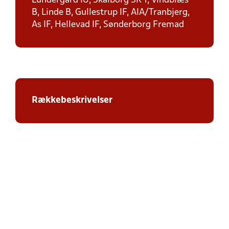
Lundergård IU, Skalborg SK 1, Vindblæs
B, Linde B, Gullestrup IF, AIA/Tranbjerg,
As IF, Hellevad IF, Sønderborg Fremad
Rækkebeskrivelser