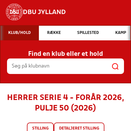
DBU JYLLAND
Hvad vil du søge efter?
KLUB/HOLD
RÆKKE
SPILLESTED
KAMP
INDHOLD OG NYHEDER
Find en klub eller et hold
STILLINGER, RESULTATER, KLUBBER OG
HOLD
HERRER SERIE 4 - FORÅR 2026,
PULJE 50 (2026)
STILLING
DETALJERET STILLING