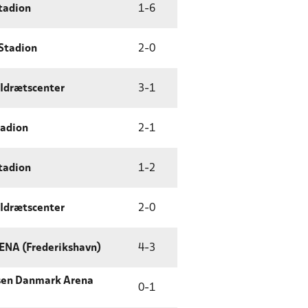
tadion
1
-
6
Stadion
2
-
0
 Idrætscenter
3
-
1
tadion
2
-
1
tadion
1
-
2
 Idrætscenter
2
-
0
ENA (Frederikshavn)
4
-
3
sen Danmark Arena
0
-
1