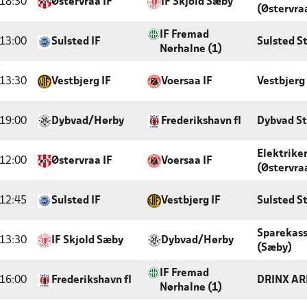
18:30
Østervraa IF
IF Skjold Sæby
(Østervra
IF Fremad
13:00
Sulsted IF
Sulsted S
Nørhalne (1)
13:30
Vestbjerg IF
Voersaa IF
Vestbjerg
19:00
Dybvad/Hørby
Frederikshavn fI
Dybvad S
Elektrike
12:00
Østervraa IF
Voersaa IF
(Østervra
12:45
Sulsted IF
Vestbjerg IF
Sulsted S
Sparekas
13:30
IF Skjold Sæby
Dybvad/Hørby
(Sæby)
IF Fremad
16:00
Frederikshavn fI
DRINX AR
Nørhalne (1)