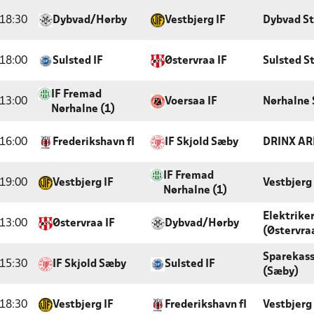
18:30
Dybvad/Hørby
Vestbjerg IF
Dybvad S
18:00
Sulsted IF
Østervraa IF
Sulsted S
IF Fremad
13:00
Voersaa IF
Nørhalne 
Nørhalne (1)
16:00
Frederikshavn fI
IF Skjold Sæby
DRINX AR
IF Fremad
19:00
Vestbjerg IF
Vestbjerg
Nørhalne (1)
Elektrike
13:00
Østervraa IF
Dybvad/Hørby
(Østervra
Sparekas
15:30
IF Skjold Sæby
Sulsted IF
(Sæby)
18:30
Vestbjerg IF
Frederikshavn fI
Vestbjerg