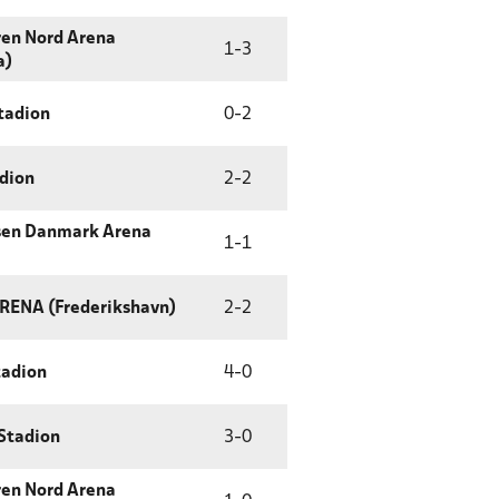
ren Nord Arena
1
-
3
a)
tadion
0
-
2
dion
2
-
2
sen Danmark Arena
1
-
1
RENA (Frederikshavn)
2
-
2
tadion
4
-
0
Stadion
3
-
0
ren Nord Arena