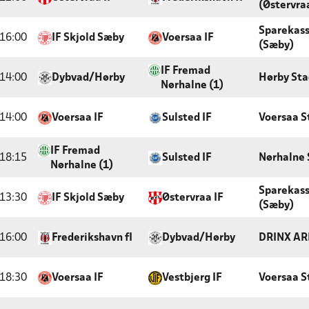
(Østervra
Sparekas
16:00
IF Skjold Sæby
Voersaa IF
(Sæby)
IF Fremad
14:00
Dybvad/Hørby
Hørby Sta
Nørhalne (1)
14:00
Voersaa IF
Sulsted IF
Voersaa S
IF Fremad
18:15
Sulsted IF
Nørhalne 
Nørhalne (1)
Sparekas
13:30
IF Skjold Sæby
Østervraa IF
(Sæby)
16:00
Frederikshavn fI
Dybvad/Hørby
DRINX AR
18:30
Voersaa IF
Vestbjerg IF
Voersaa S