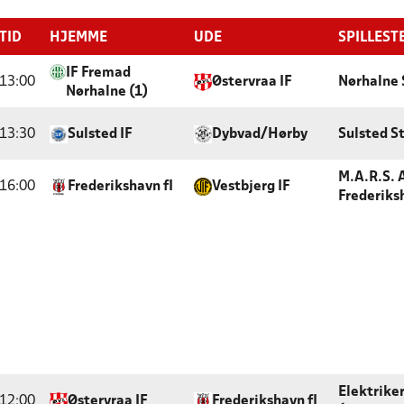
TID
HJEMME
UDE
SPILLEST
IF Fremad
13:00
Østervraa IF
Nørhalne 
Nørhalne (1)
13:30
Sulsted IF
Dybvad/Hørby
Sulsted S
M.A.R.S. 
16:00
Frederikshavn fI
Vestbjerg IF
Frederiks
Elektrike
12:00
Østervraa IF
Frederikshavn fI