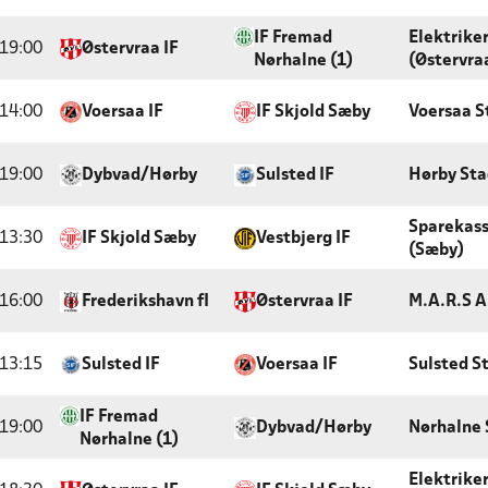
IF Fremad
Elektrike
19:00
Østervraa IF
Nørhalne (1)
(Østervra
14:00
Voersaa IF
IF Skjold Sæby
Voersaa S
19:00
Dybvad/Hørby
Sulsted IF
Hørby Sta
Sparekas
13:30
IF Skjold Sæby
Vestbjerg IF
(Sæby)
16:00
Frederikshavn fI
Østervraa IF
M.A.R.S A
13:15
Sulsted IF
Voersaa IF
Sulsted S
IF Fremad
19:00
Dybvad/Hørby
Nørhalne 
Nørhalne (1)
Elektrike