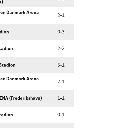
a)
sen Danmark Arena
2
-
1
dion
0
-
3
tadion
2
-
2
Stadion
5
-
1
sen Danmark Arena
2
-
1
ENA (Frederikshavn)
1
-
1
tadion
0
-
1