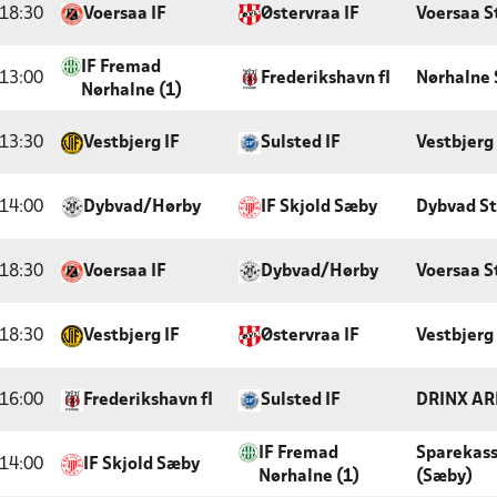
18:30
Voersaa IF
Østervraa IF
Voersaa S
IF Fremad
13:00
Frederikshavn fI
Nørhalne 
Nørhalne (1)
13:30
Vestbjerg IF
Sulsted IF
Vestbjerg
14:00
Dybvad/Hørby
IF Skjold Sæby
Dybvad S
18:30
Voersaa IF
Dybvad/Hørby
Voersaa S
18:30
Vestbjerg IF
Østervraa IF
Vestbjerg
16:00
Frederikshavn fI
Sulsted IF
DRINX AR
IF Fremad
Sparekas
14:00
IF Skjold Sæby
Nørhalne (1)
(Sæby)