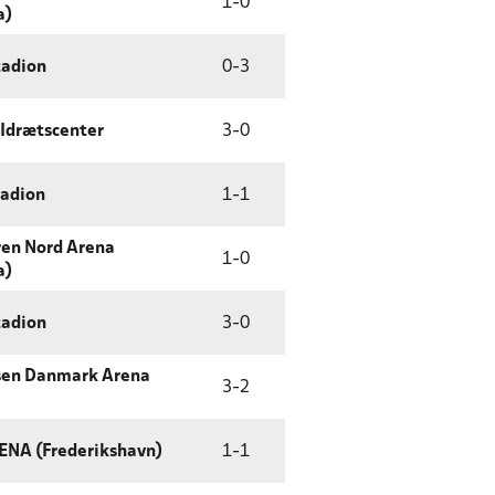
1
-
0
a)
tadion
0
-
3
 Idrætscenter
3
-
0
tadion
1
-
1
ren Nord Arena
1
-
0
a)
tadion
3
-
0
sen Danmark Arena
3
-
2
ENA (Frederikshavn)
1
-
1