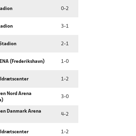
tadion
0
-
2
tadion
3
-
1
Stadion
2
-
1
ENA (Frederikshavn)
1
-
0
 Idrætscenter
1
-
2
ren Nord Arena
3
-
0
a)
sen Danmark Arena
4
-
2
 Idrætscenter
1
-
2