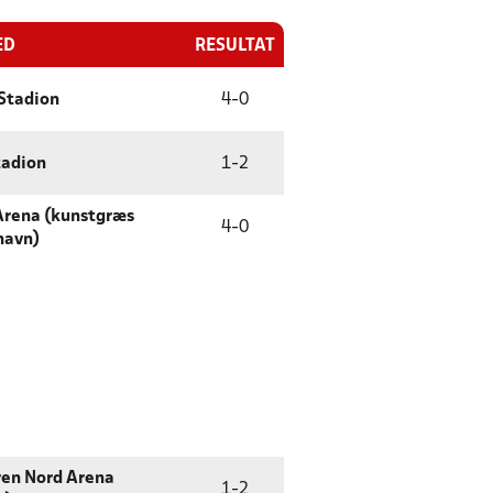
ED
RESULTAT
Stadion
4
-
0
tadion
1
-
2
Arena (kunstgræs
4
-
0
havn)
ren Nord Arena
1
-
2