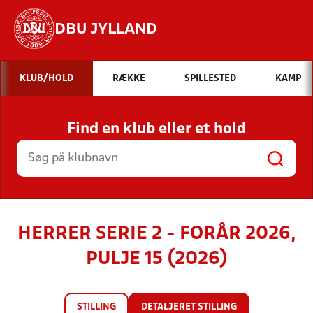
DBU JYLLAND
Hvad vil du søge efter?
KLUB/HOLD
RÆKKE
SPILLESTED
KAMP
INDHOLD OG NYHEDER
Find en klub eller et hold
STILLINGER, RESULTATER, KLUBBER OG
HOLD
HERRER SERIE 2 - FORÅR 2026,
PULJE 15 (2026)
STILLING
DETALJERET STILLING