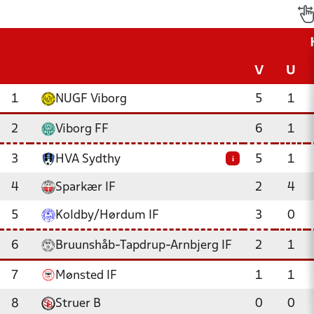
V
U
1
NUGF Viborg
5
1
2
Viborg FF
6
1
3
HVA Sydthy
5
1
i
4
Sparkær IF
2
4
5
Koldby/Hørdum IF
3
0
6
Bruunshåb-Tapdrup-Arnbjerg IF
2
1
7
Mønsted IF
1
1
8
Struer B
0
0