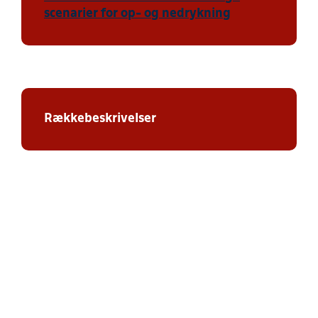
scenarier for op- og nedrykning
Rækkebeskrivelser