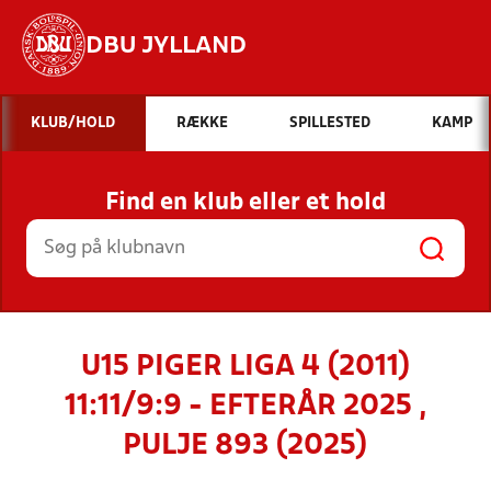
DBU JYLLAND
Hvad vil du søge efter?
KLUB/HOLD
RÆKKE
SPILLESTED
KAMP
INDHOLD OG NYHEDER
Find en klub eller et hold
STILLINGER, RESULTATER, KLUBBER OG
HOLD
U15 PIGER LIGA 4 (2011)
11:11/9:9 - EFTERÅR 2025 ,
PULJE 893 (2025)