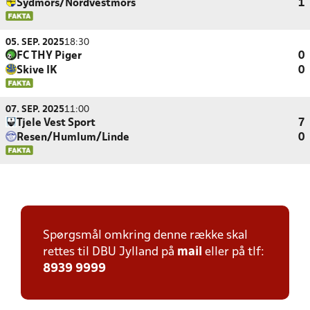
Sydmors/Nordvestmors
1
05. SEP. 2025
18:30
FC THY Piger
0
Skive IK
0
07. SEP. 2025
11:00
Tjele Vest Sport
7
Resen/Humlum/Linde
0
Spørgsmål omkring denne række skal
rettes til DBU Jylland på
mail
eller på tlf:
8939 9999