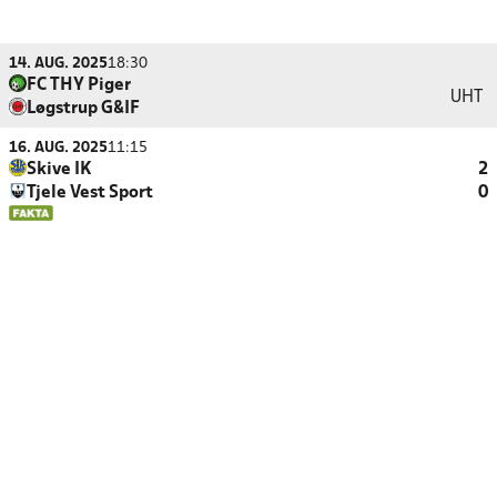
14. AUG. 2025
18:30
FC THY Piger
UHT
Løgstrup G&IF
16. AUG. 2025
11:15
Skive IK
2
Tjele Vest Sport
0