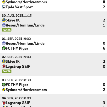
Sydmors/Nordvestmors
4
Tjele Vest Sport
2
30. AUG. 2025
11:15
Skive IK
2
Resen/Humlum/Linde
1
01. SEP. 2025
19:00
Resen/Humlum/Linde
0
FC THY Piger
6
02. SEP. 2025
19:00
Skive IK
2
Løgstrup G&IF
0
03. SEP. 2025
18:30
FC THY Piger
0
Sydmors/Nordvestmors
2
04. SEP. 2025
18:00
Løgstrup G&IF
3