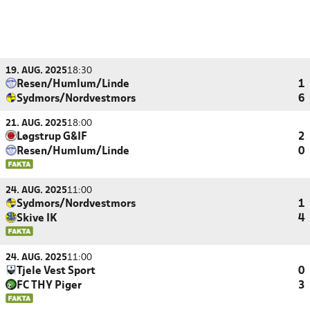
19. AUG. 2025
18:30
Resen/Humlum/Linde
1
Sydmors/Nordvestmors
6
21. AUG. 2025
18:00
Løgstrup G&IF
2
Resen/Humlum/Linde
0
24. AUG. 2025
11:00
Sydmors/Nordvestmors
1
Skive IK
4
24. AUG. 2025
11:00
Tjele Vest Sport
0
FC THY Piger
3