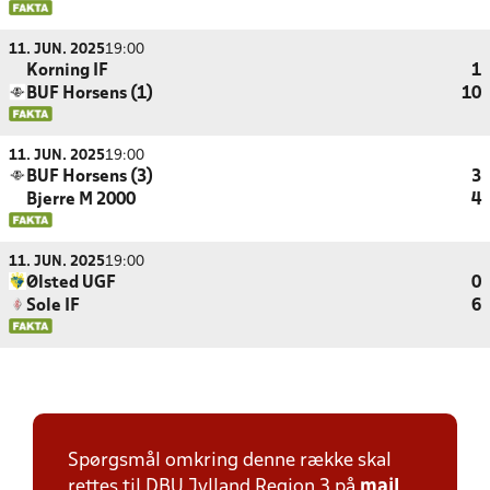
11. JUN. 2025
19:00
Korning IF
1
BUF Horsens (1)
10
11. JUN. 2025
19:00
BUF Horsens (3)
3
Bjerre M 2000
4
11. JUN. 2025
19:00
Ølsted UGF
0
Sole IF
6
Spørgsmål omkring denne række skal
rettes til DBU Jylland Region 3 på
mail