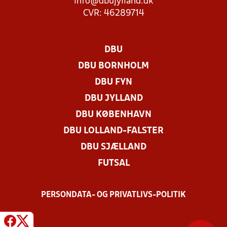
info@dbujylland.dk
CVR: 46289714
DBU
DBU BORNHOLM
DBU FYN
DBU JYLLAND
DBU KØBENHAVN
DBU LOLLAND-FALSTER
DBU SJÆLLAND
FUTSAL
PERSONDATA- OG PRIVATLIVS-POLITIK