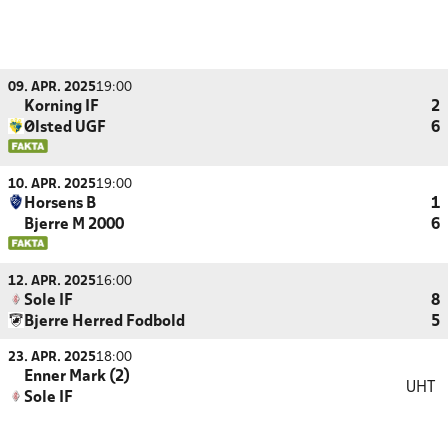
09. APR. 2025
19:00
Korning IF
2
Ølsted UGF
6
10. APR. 2025
19:00
Horsens B
1
Bjerre M 2000
6
12. APR. 2025
16:00
Sole IF
8
Bjerre Herred Fodbold
5
23. APR. 2025
18:00
Enner Mark (2)
UHT
Sole IF