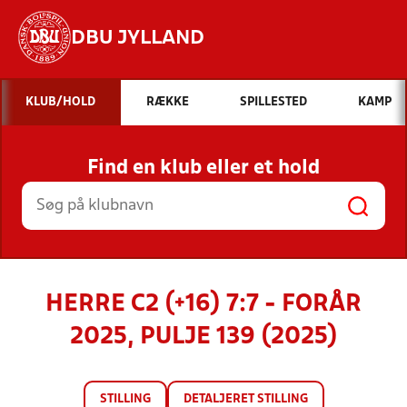
DBU JYLLAND
Hvad vil du søge efter?
KLUB/HOLD
RÆKKE
SPILLESTED
KAMP
INDHOLD OG NYHEDER
Find en klub eller et hold
STILLINGER, RESULTATER, KLUBBER OG
HOLD
HERRE C2 (+16) 7:7 - FORÅR
2025, PULJE 139 (2025)
STILLING
DETALJERET STILLING