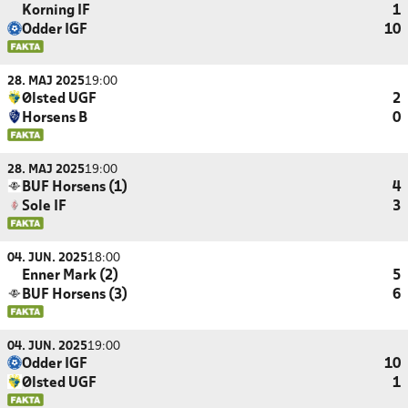
Korning IF
1
Odder IGF
10
28. MAJ 2025
19:00
Ølsted UGF
2
Horsens B
0
28. MAJ 2025
19:00
BUF Horsens (1)
4
Sole IF
3
04. JUN. 2025
18:00
Enner Mark (2)
5
BUF Horsens (3)
6
04. JUN. 2025
19:00
Odder IGF
10
Ølsted UGF
1