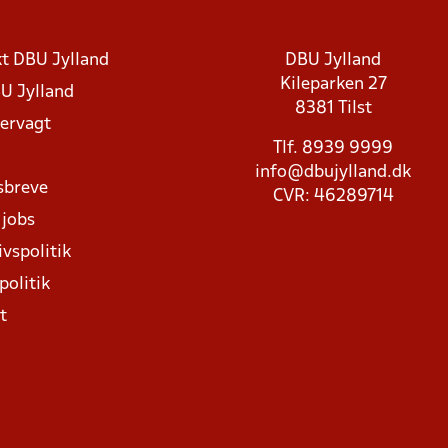
t DBU Jylland
DBU Jylland
Kileparken 27
U Jylland
8381 Tilst
rvagt
Tlf. 8939 9999
info@dbujylland.dk
sbreve
CVR: 46289714
 jobs
ivspolitik
politik
t