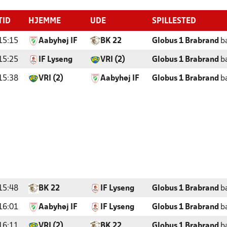
TID
HJEMME
UDE
SPILLESTED
15:15
Aabyhøj IF
BK 22
Globus 1 Brabrand
b
15:25
IF Lyseng
VRI (2)
Globus 1 Brabrand
b
15:38
VRI (2)
Aabyhøj IF
Globus 1 Brabrand
b
15:48
BK 22
IF Lyseng
Globus 1 Brabrand
b
16:01
Aabyhøj IF
IF Lyseng
Globus 1 Brabrand
b
16:11
VRI (2)
BK 22
Globus 1 Brabrand
b