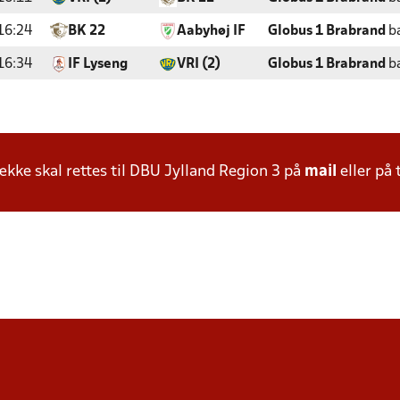
16:24
BK 22
Aabyhøj IF
Globus 1 Brabrand
b
16:34
IF Lyseng
VRI (2)
Globus 1 Brabrand
b
ke skal rettes til DBU Jylland Region 3 på
mail
eller på 