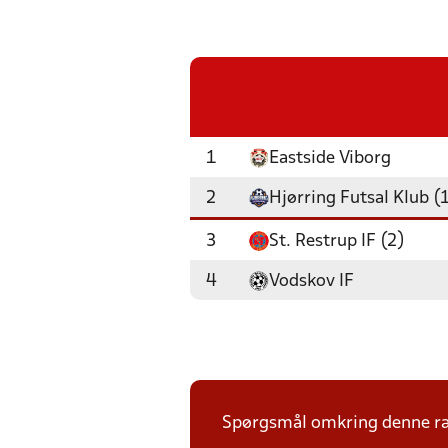
1
Eastside Viborg
2
Hjørring Futsal Klub (
3
St. Restrup IF (2)
4
Vodskov IF
Spørgsmål omkring denne ræk