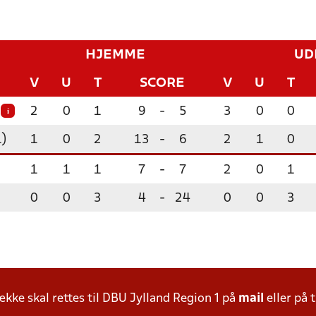
HJEMME
UD
V
U
T
SCORE
V
U
T
2
0
1
9
-
5
3
0
0
i
1)
1
0
2
13
-
6
2
1
0
1
1
1
7
-
7
2
0
1
0
0
3
4
-
24
0
0
3
ke skal rettes til DBU Jylland Region 1 på
mail
eller på t