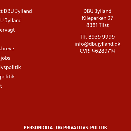
t DBU Jylland
DBU Jylland
Kileparken 27
U Jylland
8381 Tilst
rvagt
Tlf. 8939 9999
info@dbujylland.dk
sbreve
CVR: 46289714
 jobs
ivspolitik
politik
t
PERSONDATA- OG PRIVATLIVS-POLITIK