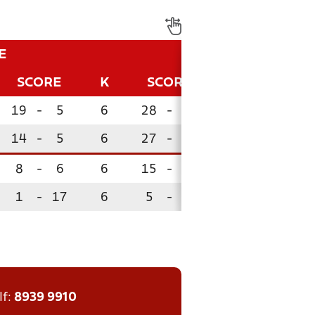
E
SCORE
K
SCORE
P
19
-
5
6
28
-
10
15
14
-
5
6
27
-
11
10
8
-
6
6
15
-
13
10
1
-
17
6
5
-
41
0
!
lf:
8939 9910