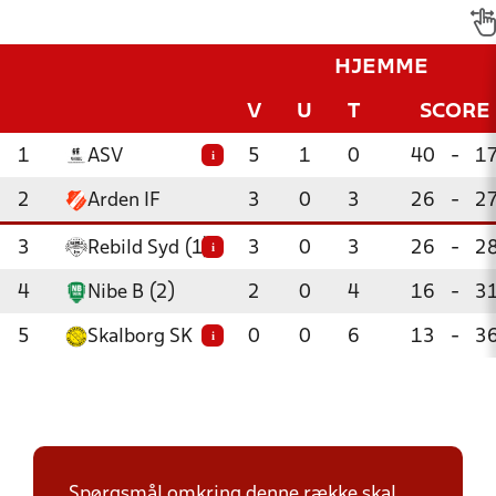
HJEMME
V
U
T
SCORE
1
ASV
5
1
0
40
-
1
i
2
Arden IF
3
0
3
26
-
2
3
Rebild Syd (1)
3
0
3
26
-
2
i
4
Nibe B (2)
2
0
4
16
-
3
5
Skalborg SK
0
0
6
13
-
3
i
Spørgsmål omkring denne række skal