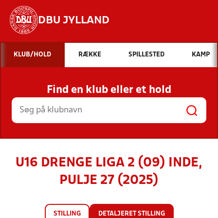
DBU JYLLAND
Hvad vil du søge efter?
KLUB/HOLD
RÆKKE
SPILLESTED
KAMP
INDHOLD OG NYHEDER
Find en klub eller et hold
STILLINGER, RESULTATER, KLUBBER OG
HOLD
U16 DRENGE LIGA 2 (09) INDE,
PULJE 27 (2025)
STILLING
DETALJERET STILLING